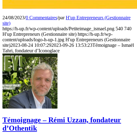
24/08/2023
/
0 Commentaires
/
par
H'up Entrepreneurs (Gestionnaire
site)
https://h-up.fr/wp-content/uploads/Petiteimage_ismael.png
540
740
H'up Entrepreneurs (Gestionnaire site)
https://h-up.fr/wp-
content/uploads/logo-h-up-1.jpg
H'up Entrepreneurs (Gestionnaire
site)
2023-08-24 10:07:29
2023-09-26 13:53:23
Témoignage – Ismaël
Tahri, fondateur d’Iconoglace
Témoignage – Rémi Uzzan, fondateur
d’Othentik