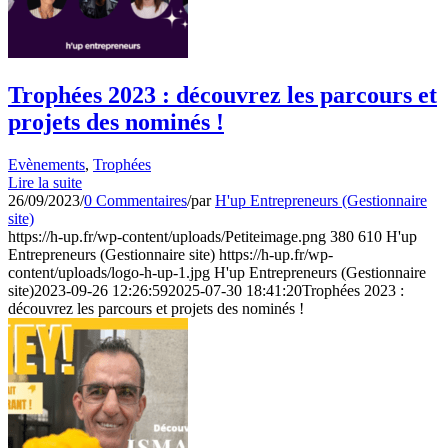
Trophées 2023 : découvrez les parcours et
projets des nominés !
Evènements
,
Trophées
Lire la suite
26/09/2023
/
0 Commentaires
/
par
H'up Entrepreneurs (Gestionnaire
site)
https://h-up.fr/wp-content/uploads/Petiteimage.png
380
610
H'up
Entrepreneurs (Gestionnaire site)
https://h-up.fr/wp-
content/uploads/logo-h-up-1.jpg
H'up Entrepreneurs (Gestionnaire
site)
2023-09-26 12:26:59
2025-07-30 18:41:20
Trophées 2023 :
découvrez les parcours et projets des nominés !