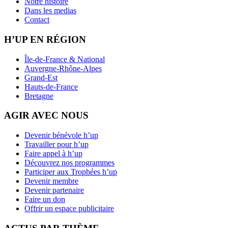
Notre histoire
Dans les medias
Contact
H’UP EN RÉGION
Île-de-France & National
Auvergne-Rhône-Alpes
Grand-Est
Hauts-de-France
Bretagne
AGIR AVEC NOUS
Devenir bénévole h’up
Travailler pour h’up
Faire appel à h’up
Découvrez nos programmes
Participer aux Trophées h’up
Devenir membre
Devenir partenaire
Faire un don
Offrir un espace publicitaire