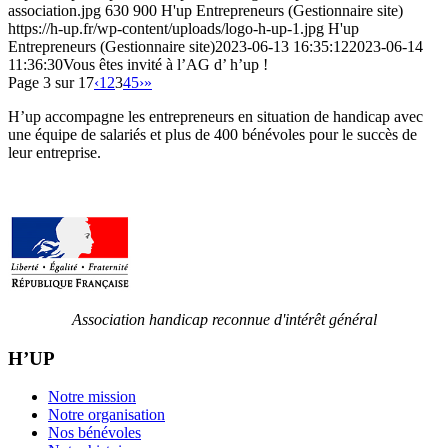
association.jpg
630
900
H'up Entrepreneurs (Gestionnaire site)
https://h-up.fr/wp-content/uploads/logo-h-up-1.jpg
H'up
Entrepreneurs (Gestionnaire site)
2023-06-13 16:35:12
2023-06-14
11:36:30
Vous êtes invité à l’AG d’ h’up !
Page 3 sur 17
‹
1
2
3
4
5
›
»
H’up accompagne​​ les entrepreneurs en situation de handicap avec
une équipe de salariés et plus de 400 bénévoles pour le succès de
leur entreprise.
Association handicap reconnue d'intérêt général
H’UP
Notre mission
Notre organisation
Nos bénévoles