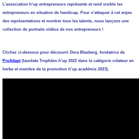
L’association h’up entrepreneurs représente et rend visible les
entrepreneurs en situation de handicap. Pour s’attaquer à cet enjeu
des représentations et montrer tous les talents, nous lançons une
collection de portraits vidéos de nos entrepreneurs !
Clichez ci-dessous pour découvrir Dora Blasberg, fondatrice de
ProAdapt
(lauréate Trophées h’up 2022 dans la catégorie créateur en
herbe et membre de la promotion h’up académie 2023).