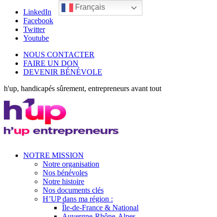
Français
LinkedIn
Facebook
Twitter
Youtube
NOUS CONTACTER
FAIRE UN DON
DEVENIR BÉNÉVOLE
h'up, handicapés sûrement, entrepreneurs avant tout
NOTRE MISSION
Notre organisation
Nos bénévoles
Notre histoire
Nos documents clés
H’UP dans ma région :
Île-de-France & National
Auvergne-Rhône-Alpes