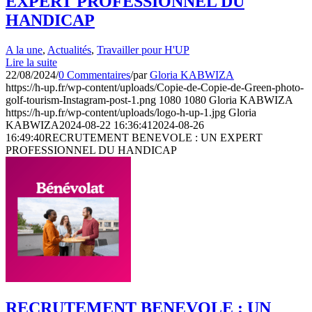
EXPERT PROFESSIONNEL DU
HANDICAP
A la une
,
Actualités
,
Travailler pour H'UP
Lire la suite
22/08/2024
/
0 Commentaires
/
par
Gloria KABWIZA
https://h-up.fr/wp-content/uploads/Copie-de-Copie-de-Green-photo-
golf-tourism-Instagram-post-1.png
1080
1080
Gloria KABWIZA
https://h-up.fr/wp-content/uploads/logo-h-up-1.jpg
Gloria
KABWIZA
2024-08-22 16:36:41
2024-08-26
16:49:40
RECRUTEMENT BENEVOLE : UN EXPERT
PROFESSIONNEL DU HANDICAP
RECRUTEMENT BENEVOLE : UN