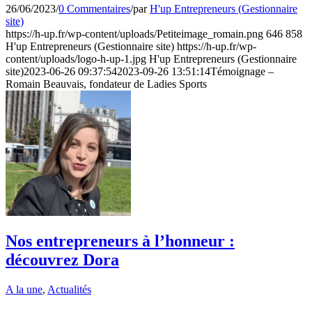
26/06/2023
/
0 Commentaires
/
par
H'up Entrepreneurs (Gestionnaire
site)
https://h-up.fr/wp-content/uploads/Petiteimage_romain.png
646
858
H'up Entrepreneurs (Gestionnaire site)
https://h-up.fr/wp-
content/uploads/logo-h-up-1.jpg
H'up Entrepreneurs (Gestionnaire
site)
2023-06-26 09:37:54
2023-09-26 13:51:14
Témoignage –
Romain Beauvais, fondateur de Ladies Sports
Nos entrepreneurs à l’honneur :
découvrez Dora
A la une
,
Actualités