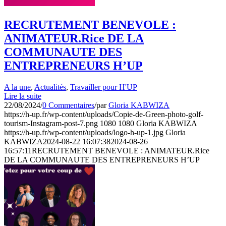
RECRUTEMENT BENEVOLE :
ANIMATEUR.Rice DE LA
COMMUNAUTE DES
ENTREPRENEURS H’UP
A la une
,
Actualités
,
Travailler pour H'UP
Lire la suite
22/08/2024
/
0 Commentaires
/
par
Gloria KABWIZA
https://h-up.fr/wp-content/uploads/Copie-de-Green-photo-golf-
tourism-Instagram-post-7.png
1080
1080
Gloria KABWIZA
https://h-up.fr/wp-content/uploads/logo-h-up-1.jpg
Gloria
KABWIZA
2024-08-22 16:07:38
2024-08-26
16:57:11
RECRUTEMENT BENEVOLE : ANIMATEUR.Rice
DE LA COMMUNAUTE DES ENTREPRENEURS H’UP