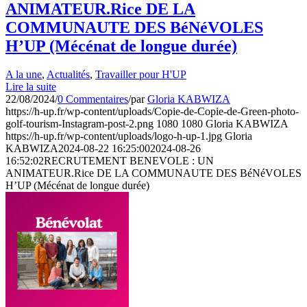
ANIMATEUR.Rice DE LA
COMMUNAUTE DES BéNéVOLES
H’UP (Mécénat de longue durée)
A la une
,
Actualités
,
Travailler pour H'UP
Lire la suite
22/08/2024
/
0 Commentaires
/
par
Gloria KABWIZA
https://h-up.fr/wp-content/uploads/Copie-de-Copie-de-Green-photo-
golf-tourism-Instagram-post-2.png
1080
1080
Gloria KABWIZA
https://h-up.fr/wp-content/uploads/logo-h-up-1.jpg
Gloria
KABWIZA
2024-08-22 16:25:00
2024-08-26
16:52:02
RECRUTEMENT BENEVOLE : UN
ANIMATEUR.Rice DE LA COMMUNAUTE DES BéNéVOLES
H’UP (Mécénat de longue durée)