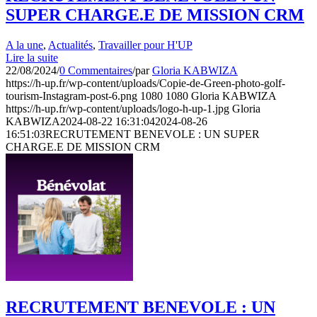
SUPER CHARGE.E DE MISSION CRM
A la une
,
Actualités
,
Travailler pour H'UP
Lire la suite
22/08/2024
/
0 Commentaires
/
par
Gloria KABWIZA
https://h-up.fr/wp-content/uploads/Copie-de-Green-photo-golf-
tourism-Instagram-post-6.png
1080
1080
Gloria KABWIZA
https://h-up.fr/wp-content/uploads/logo-h-up-1.jpg
Gloria
KABWIZA
2024-08-22 16:31:04
2024-08-26
16:51:03
RECRUTEMENT BENEVOLE : UN SUPER
CHARGE.E DE MISSION CRM
RECRUTEMENT BENEVOLE : UN