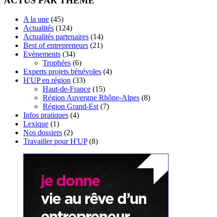
ACTUS PAR THÈME
A la une
(45)
Actualités
(124)
Actualités partenaires
(14)
Best of entrepreneurs
(21)
Evènements
(34)
Trophées
(6)
Experts projets bénévoles
(4)
H'UP en région
(33)
Haut-de-France
(15)
Région Auvergne Rhône-Alpes
(8)
Région Grand-Est
(7)
Infos pratiques
(4)
Lexique
(1)
Nos dossiers
(2)
Travailler pour H'UP
(8)