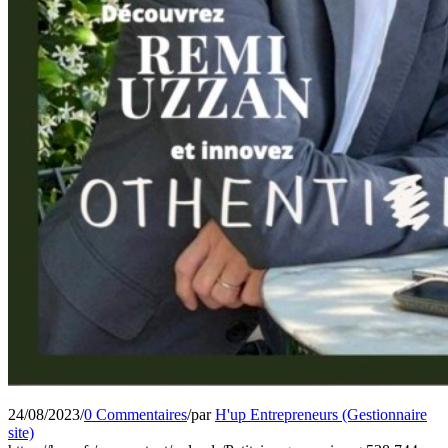
24/08/2023
/
0 Commentaires
/
par
H'up Entrepreneurs (Gestionnaire
site)