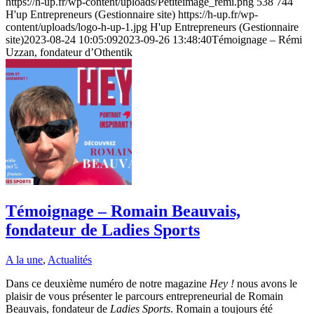
https://h-up.fr/wp-content/uploads/Petiteimage_remi.png
538
744
H'up Entrepreneurs (Gestionnaire site)
https://h-up.fr/wp-
content/uploads/logo-h-up-1.jpg
H'up Entrepreneurs (Gestionnaire
site)
2023-08-24 10:05:09
2023-09-26 13:48:40
Témoignage – Rémi
Uzzan, fondateur d’Othentik
Témoignage – Romain Beauvais,
fondateur de Ladies Sports
A la une
,
Actualités
Dans ce deuxième numéro de notre magazine
Hey !
nous avons le
plaisir de vous présenter le parcours entrepreneurial de Romain
Beauvais, fondateur de
Ladies Sports
. Romain a toujours été