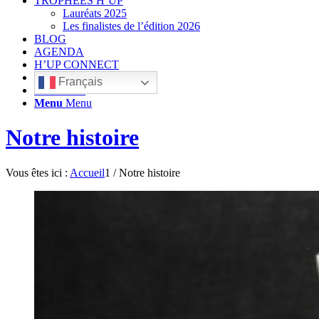
TROPHÉES H’UP
Lauréats 2025
Les finalistes de l’édition 2026
BLOG
AGENDA
H’UP CONNECT
Français
Rechercher
Menu
Menu
Notre histoire
Vous êtes ici :
Accueil
1
/
Notre histoire