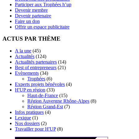
Participer aux Trophées h’up
Devenir membre
Devenir partenaire
Faire un don
Offrir un espace publicitaire
ACTUS PAR THÈME
A la une
(45)
Actualités
(124)
Actualités partenaires
(14)
Best of entrepreneurs
(21)
Evènements
(34)
Trophées
(6)
Experts projets bénévoles
(4)
H'UP en région
(33)
Haut-de-France
(15)
Région Auvergne Rhône-Alpes
(8)
Région Grand-Est
(7)
Infos pratiques
(4)
Lexique
(1)
Nos dossiers
(2)
Travailler pour H'UP
(8)