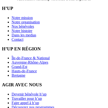
H’UP
Notre mission
Notre organisation
Nos bénévoles
Notre histoire
Dans les medias
Contact
H’UP EN RÉGION
Île-de-France & National
Auvergne-Rhône-Alpes
Grand-Est
Hauts-de-France
Bretagne
AGIR AVEC NOUS
Devenir bénévole h’up
Travailler pour h’up
Faire appel à h’up
Découvrez nos programmes