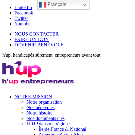
Français
LinkedIn
Facebook
Twitter
Youtube
NOUS CONTACTER
FAIRE UN DON
DEVENIR BÉNÉVOLE
h'up, handicapés sûrement, entrepreneurs avant tout
NOTRE MISSION
Notre organisation
Nos bénévoles
Notre histoire
Nos documents clés
H’UP dans ma région :
Île-de-France & National
Auvergne-Rhône-Alpes