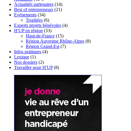
Actualités partenaires
(14)
Best of entrepreneurs
(21)
Evènements
(34)
Trophées
(6)
Experts projets bénévoles
(4)
H'UP en région
(33)
Haut-de-France
(15)
Région Auvergne Rhône-Alpes
(8)
Région Grand-Est
(7)
Infos pratiques
(4)
Lexique
(1)
Nos dossiers
(2)
Travailler pour H'UP
(8)