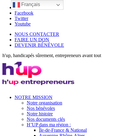
Français
LinkedIn
Facebook
Twitter
Youtube
NOUS CONTACTER
FAIRE UN DON
DEVENIR BÉNÉVOLE
h'up, handicapés sûrement, entrepreneurs avant tout
NOTRE MISSION
Notre organisation
Nos bénévoles
Notre histoire
Nos documents clés
H’UP dans ma région :
Île-de-France & National
Auvergne-Rhône-Alpes