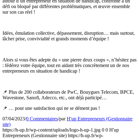
autour d’un entrepreneur en situation de handicap, confronté à un
défi ou bloqué par différentes problématiques, et œuvre ensemble
sur son cas réel !
Idées, émulation collective, dépassement, disruption… mais surtout,
lâcher prise, convivialité et grands moments d’équipe !
Alors si vous êtes adepte du « une pierre deux coups », n’hésitez pas
: fédérez votre équipe, tout en aidant très concrètement un de nos
entrepreneurs en situation de handicap !
📌 Plus de 200 collaborateurs de PwC, Bouygues Telecom, BPCE,
Wavestone, Sanofi, Adecco, etc., ont déjà participé…
📌 … pour une satisfaction qui ne se dément pas !
07/04/2023
/
0 Commentaires
/
par
H'up Entrepreneurs (Gestionnaire
site)
https://h-up.fr/wp-content/uploads/logo-h-up-1.jpg
0
0
H'up
Entrepreneurs (Gestionnaire site)
https://h-up.fr/wp-