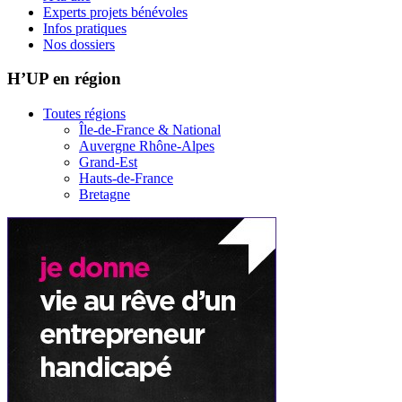
Experts projets bénévoles
Infos pratiques
Nos dossiers
H’UP en région
Toutes régions
Île-de-France & National
Auvergne Rhône-Alpes
Grand-Est
Hauts-de-France
Bretagne