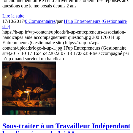
fonctionnement du RSI et d’arriver enfin à obtenir des réponses aux
questions que je me posais depuis 2 ans
Lire la suite
17/10/2017
/
0 Commentaires
/
par
H'up Entrepreneurs (Gestionnaire
site)
https://h-up.fr/wp-content/uploads/h-up-entrepreneurs-association-
handicapes-aide-accompagnement-question.jpg
300
1700
H'up
Entrepreneurs (Gestionnaire site)
https://h-up.fr/wp-
content/uploads/logo-h-up-1.jpg
H'up Entrepreneurs (Gestionnaire
site)
2017-10-17 16:45:42
2022-07-18 17:06:35
Etre accompagné par
h’up quand survient un handicap
Sous-traiter à un Travailleur Indépendant