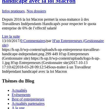
handicapé avec la loi Macron
Infos pratiques
,
Nos dossiers
Depuis 2016 la loi Macron permet la sous-traitance à des
Travailleurs Indépendants Handicapés pour respecter le quota
entreprise de 6% de l’effectif salarié
Lire la suite
13/10/2017
/
0 Commentaires
/
par
H'up Entrepreneurs (Gestionnaire
site)
https://h-up.fr/wp-content/uploads/h-up-entrepreneur-travailleur-
handicape-independant.png
299
449
H'up Entrepreneurs
(Gestionnaire site)
https://h-up.fr/wp-content/uploads/logo-h-up-
1.jpg
H'up Entrepreneurs (Gestionnaire site)
2017-10-13
17:10:42
2018-03-28 09:12:54
Sous-traiter à un Travailleur
Indépendant handicapé avec la loi Macron
Thèmes du Blog
Actualités
Evènements
Best of entrepreneurs
Actualités partenaires
A la une