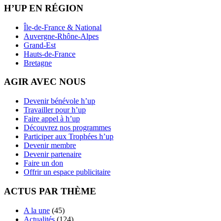
H’UP EN RÉGION
Île-de-France & National
Auvergne-Rhône-Alpes
Grand-Est
Hauts-de-France
Bretagne
AGIR AVEC NOUS
Devenir bénévole h’up
Travailler pour h’up
Faire appel à h’up
Découvrez nos programmes
Participer aux Trophées h’up
Devenir membre
Devenir partenaire
Faire un don
Offrir un espace publicitaire
ACTUS PAR THÈME
A la une
(45)
Actualités
(124)