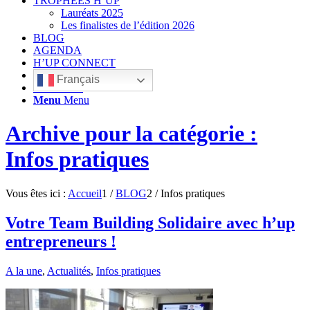
TROPHÉES H’UP
Lauréats 2025
Les finalistes de l’édition 2026
BLOG
AGENDA
H’UP CONNECT
Français
Rechercher
Menu
Menu
Archive pour la catégorie :
Infos pratiques
Vous êtes ici :
Accueil
1
/
BLOG
2
/
Infos pratiques
Votre Team Building Solidaire avec h’up
entrepreneurs !
A la une
,
Actualités
,
Infos pratiques