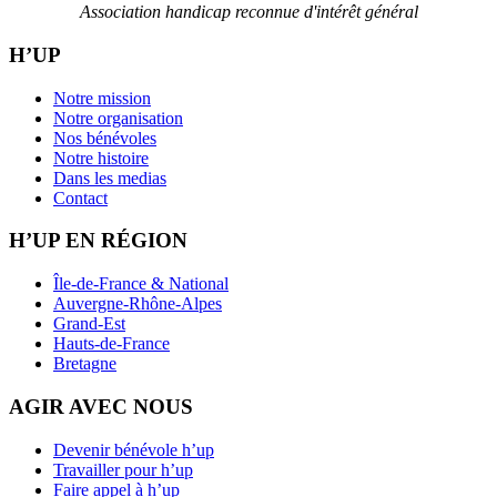
Association handicap reconnue d'intérêt général
H’UP
Notre mission
Notre organisation
Nos bénévoles
Notre histoire
Dans les medias
Contact
H’UP EN RÉGION
Île-de-France & National
Auvergne-Rhône-Alpes
Grand-Est
Hauts-de-France
Bretagne
AGIR AVEC NOUS
Devenir bénévole h’up
Travailler pour h’up
Faire appel à h’up