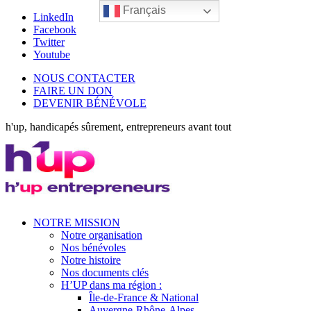
Français
LinkedIn
Facebook
Twitter
Youtube
NOUS CONTACTER
FAIRE UN DON
DEVENIR BÉNÉVOLE
h'up, handicapés sûrement, entrepreneurs avant tout
NOTRE MISSION
Notre organisation
Nos bénévoles
Notre histoire
Nos documents clés
H’UP dans ma région :
Île-de-France & National
Auvergne-Rhône-Alpes