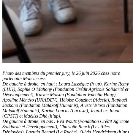
Photo des membres du premier jury, le 26 juin 2026 chez notre
partenaire Mobsuccess.
De gauche à droite, en haut : Laura Lassègue (h’up), Karine Remy
(LHH), Sophie O’Mahony (Fondation Crédit Agricole Solidarité et
Développement), Karine Moisan (Fondation Valentin Haüy),
Apolline Ménézo (UNADEV), Héloïse Couzinet (Adecia), Raphaël
Jackono (Fondation Malakoff Humanis), Arlete Veloso (Fondation
Malakoff Humanis), Karine Loucas (Lacoste), Jean-Luc Jouan
(CPSTI) et Maëliss Dhé (h’up).
De gauche à droite, en bas : Eva Woutz (Fondation Crédit Agricole
Solidarité et Développement), Charlotte Renck (Les Ailes
Déployées), Laetitia Benard (La Ruche), Olivia Hendricksen (h’up),