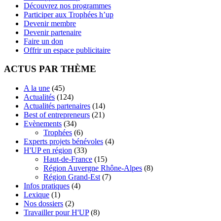
Découvrez nos programmes
Participer aux Trophées h’up
Devenir membre
Devenir partenaire
Faire un don
Offrir un espace publicitaire
ACTUS PAR THÈME
A la une
(45)
Actualités
(124)
Actualités partenaires
(14)
Best of entrepreneurs
(21)
Evènements
(34)
Trophées
(6)
Experts projets bénévoles
(4)
H'UP en région
(33)
Haut-de-France
(15)
Région Auvergne Rhône-Alpes
(8)
Région Grand-Est
(7)
Infos pratiques
(4)
Lexique
(1)
Nos dossiers
(2)
Travailler pour H'UP
(8)