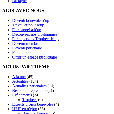
Bretagne
AGIR AVEC NOUS
Devenir bénévole h’up
Travailler pour h’up
Faire appel à h’up
Découvrez nos programmes
Participer aux Trophées h’up
Devenir membre
Devenir partenaire
Faire un don
Offrir un espace publicitaire
ACTUS PAR THÈME
A la une
(45)
Actualités
(124)
Actualités partenaires
(14)
Best of entrepreneurs
(21)
Evènements
(34)
Trophées
(6)
Experts projets bénévoles
(4)
H'UP en région
(33)
Haut-de-France
(15)