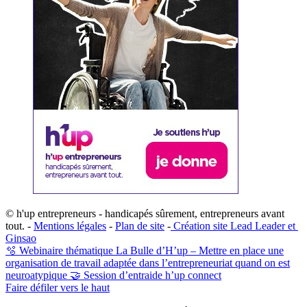
© h'up entrepreneurs - handicapés sûrement, entrepreneurs avant
tout. -
Mentions légales
-
Plan de site
-
​Création site ​​Lead Leader
​ et ​
G​insao
🫧 Webinaire thématique La Bulle d’H’up – Mettre en place une
organisation de travail adaptée dans l’entrepreneuriat quand on est
neuroatypique
🤝 Session d’entraide h’up connect
Faire défiler vers le haut