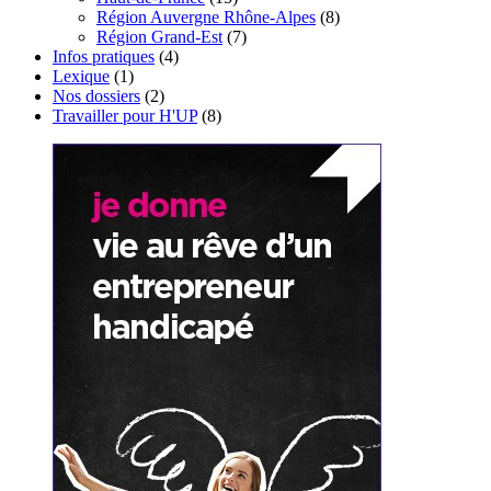
Région Auvergne Rhône-Alpes
(8)
Région Grand-Est
(7)
Infos pratiques
(4)
Lexique
(1)
Nos dossiers
(2)
Travailler pour H'UP
(8)