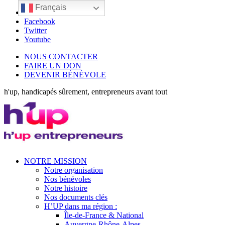
Français
LinkedIn
Facebook
Twitter
Youtube
NOUS CONTACTER
FAIRE UN DON
DEVENIR BÉNÉVOLE
h'up, handicapés sûrement, entrepreneurs avant tout
NOTRE MISSION
Notre organisation
Nos bénévoles
Notre histoire
Nos documents clés
H’UP dans ma région :
Île-de-France & National
Auvergne-Rhône-Alpes