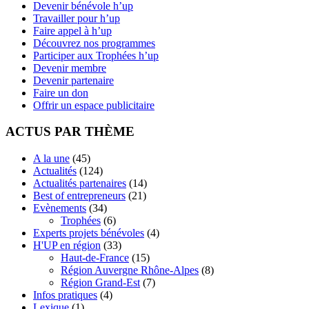
Devenir bénévole h’up
Travailler pour h’up
Faire appel à h’up
Découvrez nos programmes
Participer aux Trophées h’up
Devenir membre
Devenir partenaire
Faire un don
Offrir un espace publicitaire
ACTUS PAR THÈME
A la une
(45)
Actualités
(124)
Actualités partenaires
(14)
Best of entrepreneurs
(21)
Evènements
(34)
Trophées
(6)
Experts projets bénévoles
(4)
H'UP en région
(33)
Haut-de-France
(15)
Région Auvergne Rhône-Alpes
(8)
Région Grand-Est
(7)
Infos pratiques
(4)
Lexique
(1)