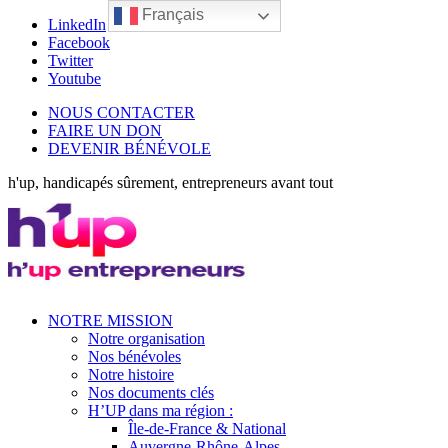
Français
LinkedIn
Facebook
Twitter
Youtube
NOUS CONTACTER
FAIRE UN DON
DEVENIR BÉNÉVOLE
h'up, handicapés sûrement, entrepreneurs avant tout
NOTRE MISSION
Notre organisation
Nos bénévoles
Notre histoire
Nos documents clés
H’UP dans ma région :
Île-de-France & National
Auvergne-Rhône-Alpes