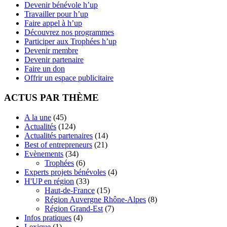
Devenir bénévole h’up
Travailler pour h’up
Faire appel à h’up
Découvrez nos programmes
Participer aux Trophées h’up
Devenir membre
Devenir partenaire
Faire un don
Offrir un espace publicitaire
ACTUS PAR THÈME
A la une
(45)
Actualités
(124)
Actualités partenaires
(14)
Best of entrepreneurs
(21)
Evènements
(34)
Trophées
(6)
Experts projets bénévoles
(4)
H'UP en région
(33)
Haut-de-France
(15)
Région Auvergne Rhône-Alpes
(8)
Région Grand-Est
(7)
Infos pratiques
(4)
Lexique
(1)