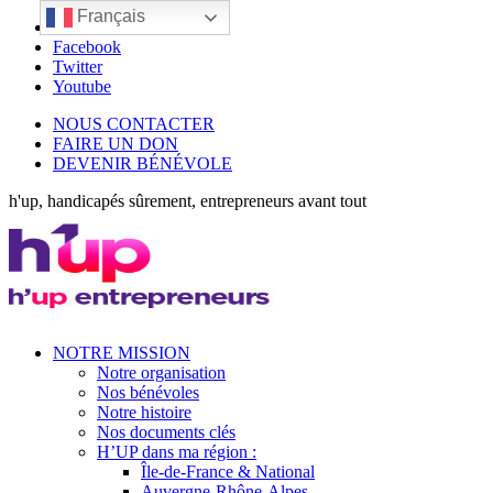
Français
LinkedIn
Facebook
Twitter
Youtube
NOUS CONTACTER
FAIRE UN DON
DEVENIR BÉNÉVOLE
h'up, handicapés sûrement, entrepreneurs avant tout
NOTRE MISSION
Notre organisation
Nos bénévoles
Notre histoire
Nos documents clés
H’UP dans ma région :
Île-de-France & National
Auvergne-Rhône-Alpes