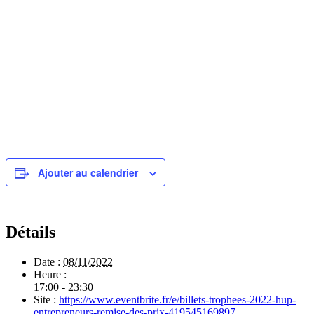
Ajouter au calendrier
Détails
Date :
08/11/2022
Heure :
17:00 - 23:30
Site :
https://www.eventbrite.fr/e/billets-trophees-2022-hup-
entrepreneurs-remise-des-prix-419545169897