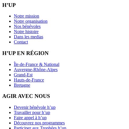
H’UP
Notre mission
Notre organisation
Nos bénévoles
Notre histoire
Dans les medias
Contact
H’UP EN RÉGION
Île-de-France & National
Auvergne-Rhône-Alpes
Grand-Est
Hauts-de-France
Bretagne
AGIR AVEC NOUS
Devenir bénévole h’up
Travailler pour h’up
Faire appel à h’up
Découvrez nos programmes
Participer aux Trophées h’up