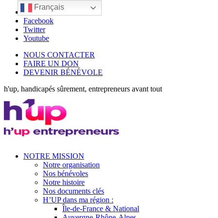
Français
LinkedIn
Facebook
Twitter
Youtube
NOUS CONTACTER
FAIRE UN DON
DEVENIR BÉNÉVOLE
h'up, handicapés sûrement, entrepreneurs avant tout
NOTRE MISSION
Notre organisation
Nos bénévoles
Notre histoire
Nos documents clés
H’UP dans ma région :
Île-de-France & National
Auvergne-Rhône-Alpes