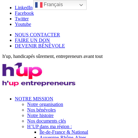
Français
LinkedIn
Facebook
Twitter
Youtube
NOUS CONTACTER
FAIRE UN DON
DEVENIR BÉNÉVOLE
h'up, handicapés sûrement, entrepreneurs avant tout
NOTRE MISSION
Notre organisation
Nos bénévoles
Notre histoire
Nos documents clés
H’UP dans ma région :
Île-de-France & National
Auvergne-Rhône-Alpes