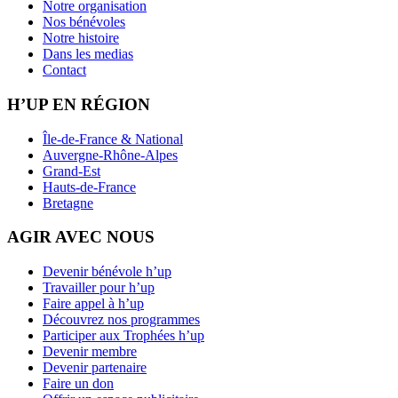
Notre organisation
Nos bénévoles
Notre histoire
Dans les medias
Contact
H’UP EN RÉGION
Île-de-France & National
Auvergne-Rhône-Alpes
Grand-Est
Hauts-de-France
Bretagne
AGIR AVEC NOUS
Devenir bénévole h’up
Travailler pour h’up
Faire appel à h’up
Découvrez nos programmes
Participer aux Trophées h’up
Devenir membre
Devenir partenaire
Faire un don