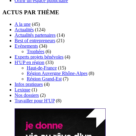
Offrir un espace publicitaire
ACTUS PAR THÈME
A la une
(45)
Actualités
(124)
Actualités partenaires
(14)
Best of entrepreneurs
(21)
Evènements
(34)
Trophées
(6)
Experts projets bénévoles
(4)
H'UP en région
(33)
Haut-de-France
(15)
Région Auvergne Rhône-Alpes
(8)
Région Grand-Est
(7)
Infos pratiques
(4)
Lexique
(1)
Nos dossiers
(2)
Travailler pour H'UP
(8)