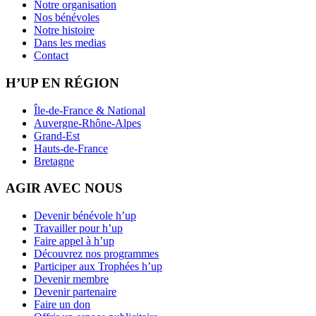
Notre organisation
Nos bénévoles
Notre histoire
Dans les medias
Contact
H’UP EN RÉGION
Île-de-France & National
Auvergne-Rhône-Alpes
Grand-Est
Hauts-de-France
Bretagne
AGIR AVEC NOUS
Devenir bénévole h’up
Travailler pour h’up
Faire appel à h’up
Découvrez nos programmes
Participer aux Trophées h’up
Devenir membre
Devenir partenaire
Faire un don