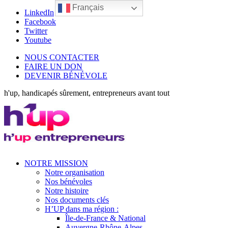
Français
LinkedIn
Facebook
Twitter
Youtube
NOUS CONTACTER
FAIRE UN DON
DEVENIR BÉNÉVOLE
h'up, handicapés sûrement, entrepreneurs avant tout
NOTRE MISSION
Notre organisation
Nos bénévoles
Notre histoire
Nos documents clés
H’UP dans ma région :
Île-de-France & National
Auvergne-Rhône-Alpes