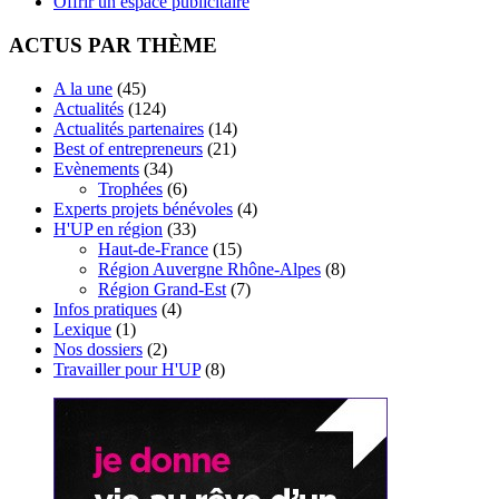
Offrir un espace publicitaire
ACTUS PAR THÈME
A la une
(45)
Actualités
(124)
Actualités partenaires
(14)
Best of entrepreneurs
(21)
Evènements
(34)
Trophées
(6)
Experts projets bénévoles
(4)
H'UP en région
(33)
Haut-de-France
(15)
Région Auvergne Rhône-Alpes
(8)
Région Grand-Est
(7)
Infos pratiques
(4)
Lexique
(1)
Nos dossiers
(2)
Travailler pour H'UP
(8)