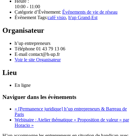
Heure :
10:00 - 11:00
Catégorie d’Évènement:
Événements de vie de réseau
Évènement Tags:
café visio
,
h'up Grand-Est
Organisateur
h’up entrepreneurs
Téléphone
01 43 79 13 06
E-mail
contact@h-up.fr
Voir le site Organisateur
Lieu
En ligne
Naviguer dans les évènements
«
[Permanence juridique] h’up entrepreneurs & Barreau de
Paris
Webinaire : Atelier thématique « Proposition de valeur » par
Horacio
»
H’up accompagne​​ les entrepreneurs en situation de handicap avec