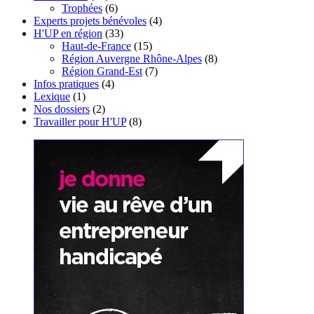
Trophées
(6)
Experts projets bénévoles
(4)
H'UP en région
(33)
Haut-de-France
(15)
Région Auvergne Rhône-Alpes
(8)
Région Grand-Est
(7)
Infos pratiques
(4)
Lexique
(1)
Nos dossiers
(2)
Travailler pour H'UP
(8)