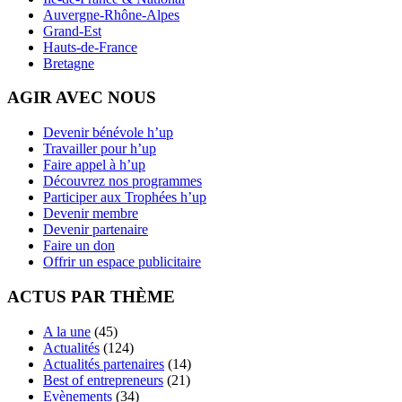
Auvergne-Rhône-Alpes
Grand-Est
Hauts-de-France
Bretagne
AGIR AVEC NOUS
Devenir bénévole h’up
Travailler pour h’up
Faire appel à h’up
Découvrez nos programmes
Participer aux Trophées h’up
Devenir membre
Devenir partenaire
Faire un don
Offrir un espace publicitaire
ACTUS PAR THÈME
A la une
(45)
Actualités
(124)
Actualités partenaires
(14)
Best of entrepreneurs
(21)
Evènements
(34)