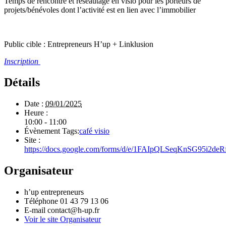
Temps de rencontre et réseautage en visio pour les porteurs de
projets/bénévoles dont l’activité est en lien avec l’immobilier
Public cible : Entrepreneurs H’up + Linklusion
Inscription
Détails
Date :
09/01/2025
Heure :
10:00 - 11:00
Évènement Tags:
café visio
Site :
https://docs.google.com/forms/d/e/1FAIpQLSeqKnSG9
Organisateur
h’up entrepreneurs
Téléphone
01 43 79 13 06
E-mail
contact@h-up.fr
Voir le site Organisateur