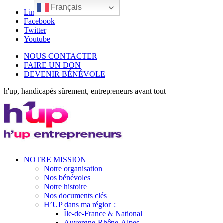
Français
LinkedIn
Facebook
Twitter
Youtube
NOUS CONTACTER
FAIRE UN DON
DEVENIR BÉNÉVOLE
h'up, handicapés sûrement, entrepreneurs avant tout
NOTRE MISSION
Notre organisation
Nos bénévoles
Notre histoire
Nos documents clés
H’UP dans ma région :
Île-de-France & National
Auvergne-Rhône-Alpes