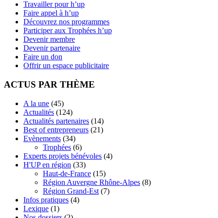
Travailler pour h’up
Faire appel à h’up
Découvrez nos programmes
Participer aux Trophées h’up
Devenir membre
Devenir partenaire
Faire un don
Offrir un espace publicitaire
ACTUS PAR THÈME
A la une
(45)
Actualités
(124)
Actualités partenaires
(14)
Best of entrepreneurs
(21)
Evènements
(34)
Trophées
(6)
Experts projets bénévoles
(4)
H'UP en région
(33)
Haut-de-France
(15)
Région Auvergne Rhône-Alpes
(8)
Région Grand-Est
(7)
Infos pratiques
(4)
Lexique
(1)
Nos dossiers
(2)