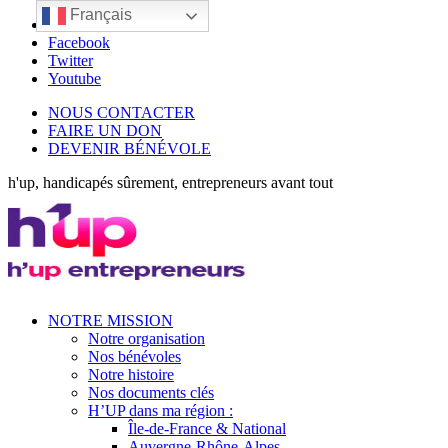
Français
LinkedIn
Facebook
Twitter
Youtube
NOUS CONTACTER
FAIRE UN DON
DEVENIR BÉNÉVOLE
h'up, handicapés sûrement, entrepreneurs avant tout
NOTRE MISSION
Notre organisation
Nos bénévoles
Notre histoire
Nos documents clés
H’UP dans ma région :
Île-de-France & National
Auvergne-Rhône-Alpes