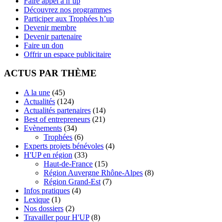
Faire appel à h’up
Découvrez nos programmes
Participer aux Trophées h’up
Devenir membre
Devenir partenaire
Faire un don
Offrir un espace publicitaire
ACTUS PAR THÈME
A la une
(45)
Actualités
(124)
Actualités partenaires
(14)
Best of entrepreneurs
(21)
Evènements
(34)
Trophées
(6)
Experts projets bénévoles
(4)
H'UP en région
(33)
Haut-de-France
(15)
Région Auvergne Rhône-Alpes
(8)
Région Grand-Est
(7)
Infos pratiques
(4)
Lexique
(1)
Nos dossiers
(2)
Travailler pour H'UP
(8)