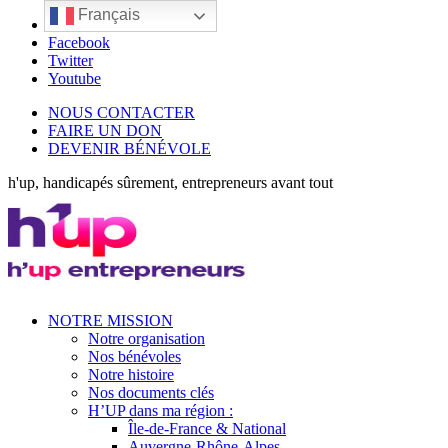
Français
LinkedIn
Facebook
Twitter
Youtube
NOUS CONTACTER
FAIRE UN DON
DEVENIR BÉNÉVOLE
h'up, handicapés sûrement, entrepreneurs avant tout
NOTRE MISSION
Notre organisation
Nos bénévoles
Notre histoire
Nos documents clés
H’UP dans ma région :
Île-de-France & National
Auvergne-Rhône-Alpes