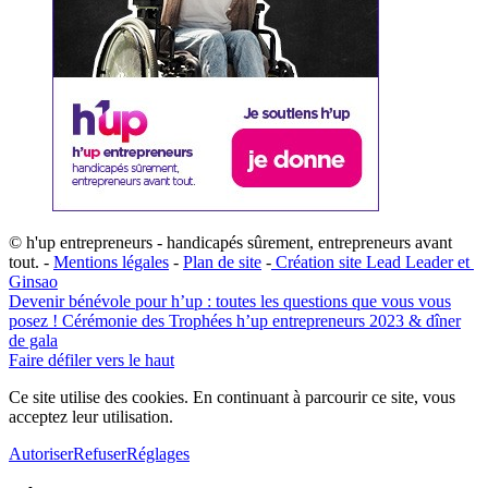
© h'up entrepreneurs - handicapés sûrement, entrepreneurs avant
tout. -
Mentions légales
-
Plan de site
-
​Création site ​​Lead Leader
​ et ​
G​insao
Devenir bénévole pour h’up : toutes les questions que vous vous
posez !
Cérémonie des Trophées h’up entrepreneurs 2023 & dîner
de gala
Faire défiler vers le haut
Ce site utilise des cookies. En continuant à parcourir ce site, vous
acceptez leur utilisation.
Autoriser
Refuser
Réglages