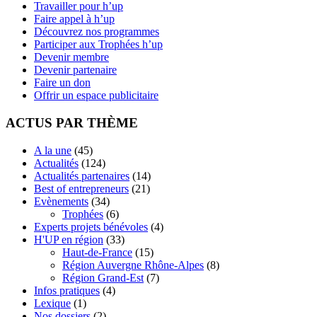
Travailler pour h’up
Faire appel à h’up
Découvrez nos programmes
Participer aux Trophées h’up
Devenir membre
Devenir partenaire
Faire un don
Offrir un espace publicitaire
ACTUS PAR THÈME
A la une
(45)
Actualités
(124)
Actualités partenaires
(14)
Best of entrepreneurs
(21)
Evènements
(34)
Trophées
(6)
Experts projets bénévoles
(4)
H'UP en région
(33)
Haut-de-France
(15)
Région Auvergne Rhône-Alpes
(8)
Région Grand-Est
(7)
Infos pratiques
(4)
Lexique
(1)
Nos dossiers
(2)