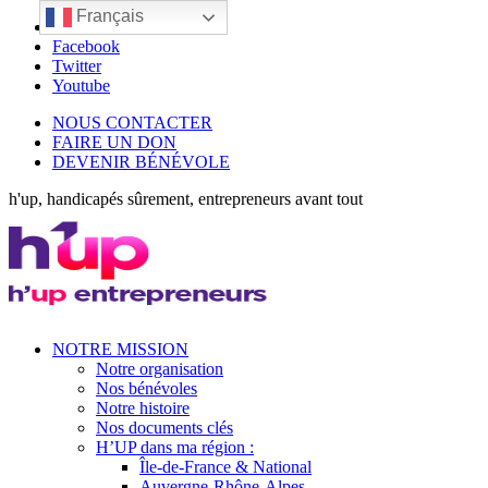
Français
LinkedIn
Facebook
Twitter
Youtube
NOUS CONTACTER
FAIRE UN DON
DEVENIR BÉNÉVOLE
h'up, handicapés sûrement, entrepreneurs avant tout
NOTRE MISSION
Notre organisation
Nos bénévoles
Notre histoire
Nos documents clés
H’UP dans ma région :
Île-de-France & National
Auvergne-Rhône-Alpes