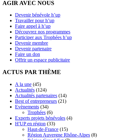
AGIR AVEC NOUS
Devenir bénévole h’up
Travailler pour h’up
Faire appel à h’up
Découvrez nos programmes
Participer aux Trophées h’up
Devenir membre
Devenir partenaire
Faire un don
Offrir un espace publicitaire
ACTUS PAR THÈME
A la une
(45)
Actualités
(124)
Actualités partenaires
(14)
Best of entrepreneurs
(21)
Evènements
(34)
Trophées
(6)
Experts projets bénévoles
(4)
H'UP en région
(33)
Haut-de-France
(15)
Région Auvergne Rhône-Alpes
(8)