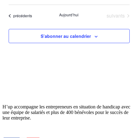
et
Sélectionnez
vues
une
navigatio
Évèn
date.
Évènements
Aujourd’hui
suivants
Évènements
précédents
de
vues
Évèneme
S’abonner au calendrier
H’up accompagne​​ les entrepreneurs en situation de handicap avec
une équipe de salariés et plus de 400 bénévoles pour le succès de
leur entreprise.