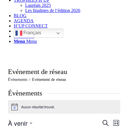
TROPHÉES H’UP
Lauréats 2025
Les finalistes de l’édition 2026
BLOG
AGENDA
H’UP CONNECT
Français
Rechercher
Menu
Menu
Evénement de réseau
Évènements
Evénement de réseau
Évènements
Aucun résultat trouvé.
Notice
À venir
Recherch
Navig
Recherche
Liste
de