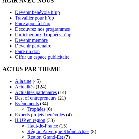
AGIR AVEC NOUS
Devenir bénévole h’up
Travailler pour h’up
Faire appel à h’up
Découvrez nos programmes
Participer aux Trophées h’up
Devenir membre
Devenir partenaire
Faire un don
Offrir un espace publicitaire
ACTUS PAR THÈME
A la une
(45)
Actualités
(124)
Actualités partenaires
(14)
Best of entrepreneurs
(21)
Evènements
(34)
Trophées
(6)
Experts projets bénévoles
(4)
H'UP en région
(33)
Haut-de-France
(15)
Région Auvergne Rhône-Alpes
(8)
Région Grand-Est
(7)