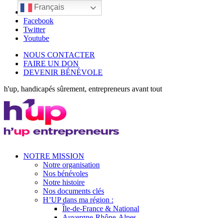
Français
LinkedIn
Facebook
Twitter
Youtube
NOUS CONTACTER
FAIRE UN DON
DEVENIR BÉNÉVOLE
h'up, handicapés sûrement, entrepreneurs avant tout
NOTRE MISSION
Notre organisation
Nos bénévoles
Notre histoire
Nos documents clés
H’UP dans ma région :
Île-de-France & National
Auvergne-Rhône-Alpes