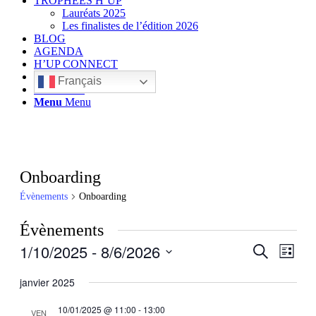
TROPHÉES H’UP
Lauréats 2025
Les finalistes de l’édition 2026
BLOG
AGENDA
H’UP CONNECT
Français
Rechercher
Menu
Menu
Onboarding
Évènements
Onboarding
Évènements
1/10/2025
 - 
8/6/2026
Recherch
Navig
Recherche
Liste
de
et
Sélectionnez
vues
une
janvier 2025
navigatio
Évèn
date.
de
10/01/2025 @ 11:00
-
13:00
VEN