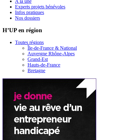
A la une
Experts projets bénévoles
Infos pratiques
Nos dossiers
H’UP en région
Toutes régions
Île-de-France & National
Auvergne Rhône-Alpes
Grand-Est
Hauts-de-France
Bretagne