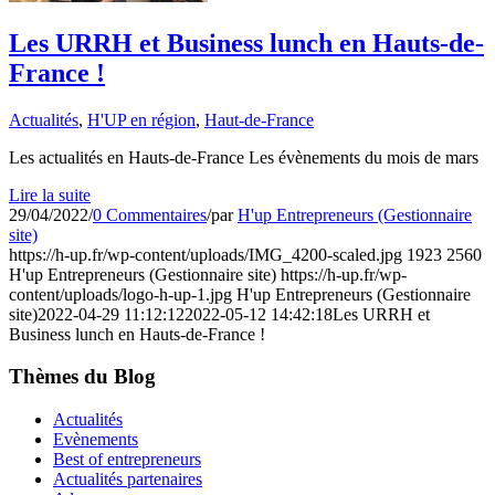
Les URRH et Business lunch en Hauts-de-
France !
Actualités
,
H'UP en région
,
Haut-de-France
Les actualités en Hauts-de-France Les évènements du mois de mars
Lire la suite
29/04/2022
/
0 Commentaires
/
par
H'up Entrepreneurs (Gestionnaire
site)
https://h-up.fr/wp-content/uploads/IMG_4200-scaled.jpg
1923
2560
H'up Entrepreneurs (Gestionnaire site)
https://h-up.fr/wp-
content/uploads/logo-h-up-1.jpg
H'up Entrepreneurs (Gestionnaire
site)
2022-04-29 11:12:12
2022-05-12 14:42:18
Les URRH et
Business lunch en Hauts-de-France !
Thèmes du Blog
Actualités
Evènements
Best of entrepreneurs
Actualités partenaires