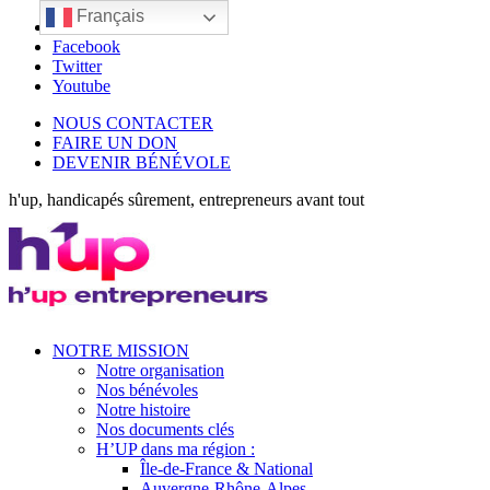
Français
LinkedIn
Facebook
Twitter
Youtube
NOUS CONTACTER
FAIRE UN DON
DEVENIR BÉNÉVOLE
h'up, handicapés sûrement, entrepreneurs avant tout
NOTRE MISSION
Notre organisation
Nos bénévoles
Notre histoire
Nos documents clés
H’UP dans ma région :
Île-de-France & National
Auvergne-Rhône-Alpes