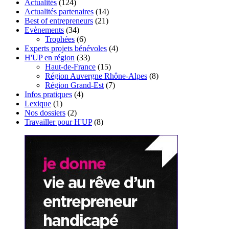
Actualités
(124)
Actualités partenaires
(14)
Best of entrepreneurs
(21)
Evènements
(34)
Trophées
(6)
Experts projets bénévoles
(4)
H'UP en région
(33)
Haut-de-France
(15)
Région Auvergne Rhône-Alpes
(8)
Région Grand-Est
(7)
Infos pratiques
(4)
Lexique
(1)
Nos dossiers
(2)
Travailler pour H'UP
(8)