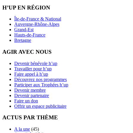
H’UP EN RÉGION
Île-de-France & National
Auvergne-Rhône-Alpes
Grand-Est
Hauts-de-France
Bretagne
AGIR AVEC NOUS
Devenir bénévole h’up
Travailler pour h’up
Faire appel à h’up
Découvrez nos programmes
Participer aux Trophées h’up
Devenir membre
Devenir partenaire
Faire un don
Offrir un espace publicitaire
ACTUS PAR THÈME
A la une
(45)