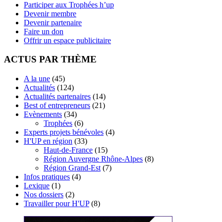
Participer aux Trophées h’up
Devenir membre
Devenir partenaire
Faire un don
Offrir un espace publicitaire
ACTUS PAR THÈME
A la une
(45)
Actualités
(124)
Actualités partenaires
(14)
Best of entrepreneurs
(21)
Evènements
(34)
Trophées
(6)
Experts projets bénévoles
(4)
H'UP en région
(33)
Haut-de-France
(15)
Région Auvergne Rhône-Alpes
(8)
Région Grand-Est
(7)
Infos pratiques
(4)
Lexique
(1)
Nos dossiers
(2)
Travailler pour H'UP
(8)