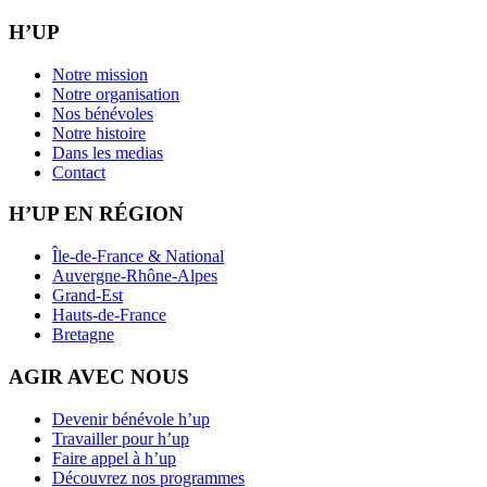
H’UP
Notre mission
Notre organisation
Nos bénévoles
Notre histoire
Dans les medias
Contact
H’UP EN RÉGION
Île-de-France & National
Auvergne-Rhône-Alpes
Grand-Est
Hauts-de-France
Bretagne
AGIR AVEC NOUS
Devenir bénévole h’up
Travailler pour h’up
Faire appel à h’up
Découvrez nos programmes