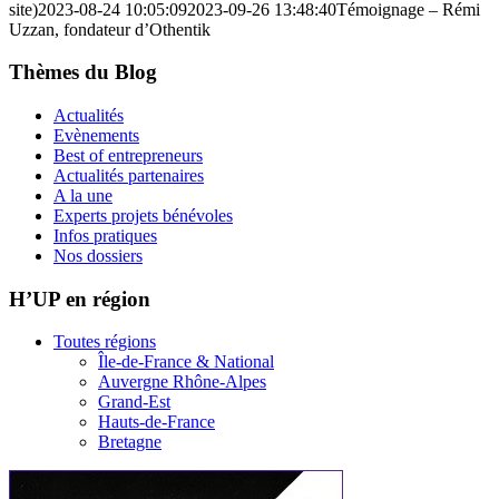
site)
2023-08-24 10:05:09
2023-09-26 13:48:40
Témoignage – Rémi
Uzzan, fondateur d’Othentik
Thèmes du Blog
Actualités
Evènements
Best of entrepreneurs
Actualités partenaires
A la une
Experts projets bénévoles
Infos pratiques
Nos dossiers
H’UP en région
Toutes régions
Île-de-France & National
Auvergne Rhône-Alpes
Grand-Est
Hauts-de-France
Bretagne