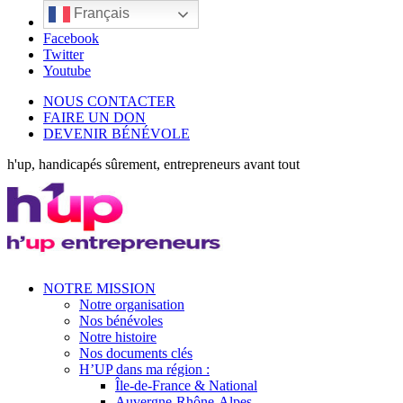
Français
LinkedIn
Facebook
Twitter
Youtube
NOUS CONTACTER
FAIRE UN DON
DEVENIR BÉNÉVOLE
h'up, handicapés sûrement, entrepreneurs avant tout
NOTRE MISSION
Notre organisation
Nos bénévoles
Notre histoire
Nos documents clés
H’UP dans ma région :
Île-de-France & National
Auvergne-Rhône-Alpes