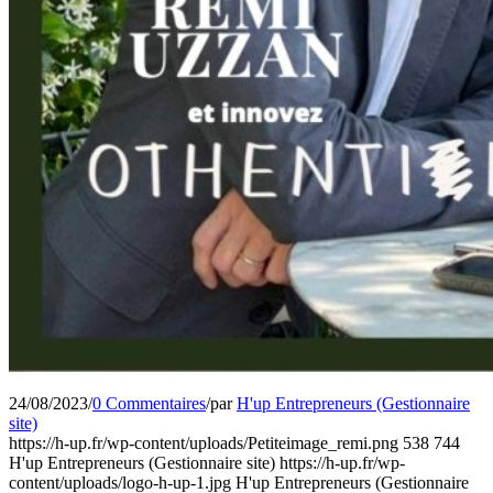
24/08/2023
/
0 Commentaires
/
par
H'up Entrepreneurs (Gestionnaire
site)
https://h-up.fr/wp-content/uploads/Petiteimage_remi.png
538
744
H'up Entrepreneurs (Gestionnaire site)
https://h-up.fr/wp-
content/uploads/logo-h-up-1.jpg
H'up Entrepreneurs (Gestionnaire