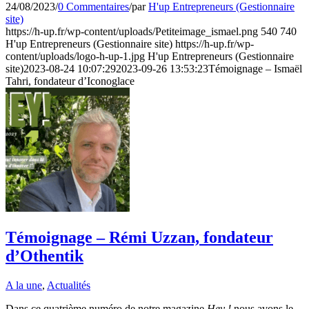
24/08/2023
/
0 Commentaires
/
par
H'up Entrepreneurs (Gestionnaire
site)
https://h-up.fr/wp-content/uploads/Petiteimage_ismael.png
540
740
H'up Entrepreneurs (Gestionnaire site)
https://h-up.fr/wp-
content/uploads/logo-h-up-1.jpg
H'up Entrepreneurs (Gestionnaire
site)
2023-08-24 10:07:29
2023-09-26 13:53:23
Témoignage – Ismaël
Tahri, fondateur d’Iconoglace
Témoignage – Rémi Uzzan, fondateur
d’Othentik
A la une
,
Actualités
Dans ce quatrième numéro de notre magazine
Hey !
nous avons le