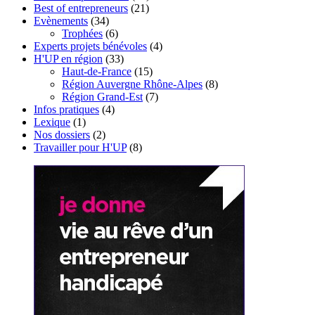
Best of entrepreneurs
(21)
Evènements
(34)
Trophées
(6)
Experts projets bénévoles
(4)
H'UP en région
(33)
Haut-de-France
(15)
Région Auvergne Rhône-Alpes
(8)
Région Grand-Est
(7)
Infos pratiques
(4)
Lexique
(1)
Nos dossiers
(2)
Travailler pour H'UP
(8)