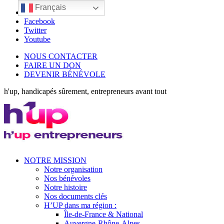
Français
LinkedIn
Facebook
Twitter
Youtube
NOUS CONTACTER
FAIRE UN DON
DEVENIR BÉNÉVOLE
h'up, handicapés sûrement, entrepreneurs avant tout
NOTRE MISSION
Notre organisation
Nos bénévoles
Notre histoire
Nos documents clés
H’UP dans ma région :
Île-de-France & National
Auvergne-Rhône-Alpes