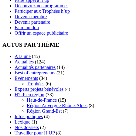
Faire appel à h’up
Découvrez nos programmes
Participer aux Trophées h’up
Devenir membre
Devenir partenaire
Faire un don
Offrir un espace publicitaire
ACTUS PAR THÈME
A la une
(45)
Actualités
(124)
Actualités partenaires
(14)
Best of entrepreneurs
(21)
Evènements
(34)
Trophées
(6)
Experts projets bénévoles
(4)
H'UP en région
(33)
Haut-de-France
(15)
Région Auvergne Rhône-Alpes
(8)
Région Grand-Est
(7)
Infos pratiques
(4)
Lexique
(1)
Nos dossiers
(2)
Travailler pour H'UP
(8)