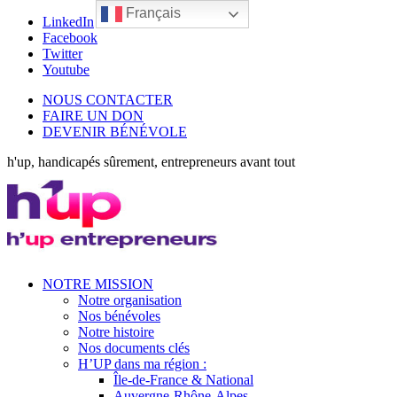
Français
LinkedIn
Facebook
Twitter
Youtube
NOUS CONTACTER
FAIRE UN DON
DEVENIR BÉNÉVOLE
h'up, handicapés sûrement, entrepreneurs avant tout
NOTRE MISSION
Notre organisation
Nos bénévoles
Notre histoire
Nos documents clés
H’UP dans ma région :
Île-de-France & National
Auvergne-Rhône-Alpes