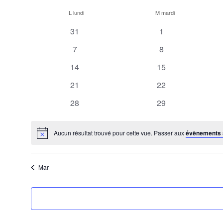
Sélectionnez
Calendrier
une
L
lundi
M
mardi
date.
de
0
0
31
1
Évènements
évènements
évènements
0
0
7
8
évènements
évènements
0
0
14
15
évènements
évènements
0
0
21
22
évènements
évènements
0
0
28
29
évènements
évènements
Aucun résultat trouvé pour cette vue. Passer aux
évènements 
Notice
Mar