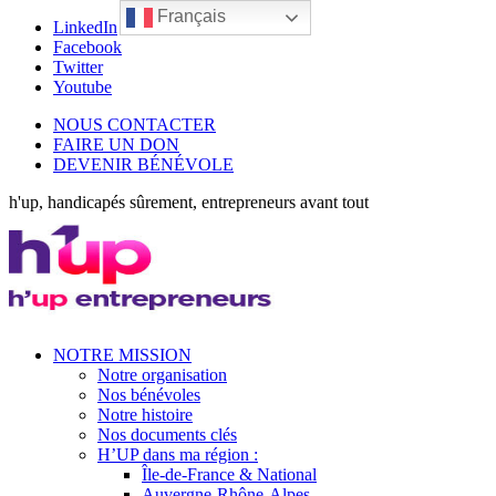
Français
LinkedIn
Facebook
Twitter
Youtube
NOUS CONTACTER
FAIRE UN DON
DEVENIR BÉNÉVOLE
h'up, handicapés sûrement, entrepreneurs avant tout
NOTRE MISSION
Notre organisation
Nos bénévoles
Notre histoire
Nos documents clés
H’UP dans ma région :
Île-de-France & National
Auvergne-Rhône-Alpes