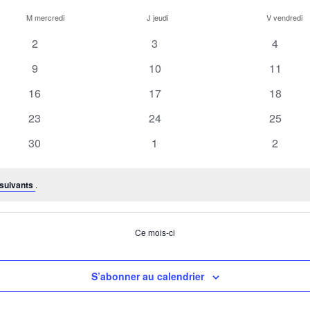
M
mercredi
J
jeudi
V
vendredi
0
0
0
2
3
4
évènements
évènements
évènem
0
0
0
9
10
11
évènements
évènements
évènem
0
0
0
16
17
18
évènements
évènements
évènem
0
0
0
23
24
25
évènements
évènements
évènem
0
0
0
30
1
2
évènements
évènements
évènem
suivants
.
Ce mois-ci
S’abonner au calendrier