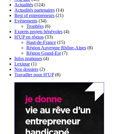
Actualités
(124)
Actualités partenaires
(14)
Best of entrepreneurs
(21)
Evènements
(34)
Trophées
(6)
Experts projets bénévoles
(4)
H'UP en région
(33)
Haut-de-France
(15)
Région Auvergne Rhône-Alpes
(8)
Région Grand-Est
(7)
Infos pratiques
(4)
Lexique
(1)
Nos dossiers
(2)
Travailler pour H'UP
(8)