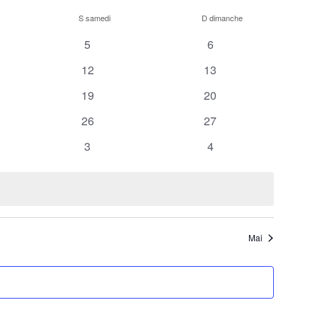
et
vues
S
samedi
D
dimanche
navigation
Évènemen
de
0
0
5
6
ents
évènements
évènements
vues
0
0
12
13
Évènements
ents
évènements
évènements
0
0
19
20
ents
évènements
évènements
0
0
26
27
ents
évènements
évènements
0
0
3
4
ents
évènements
évènements
Mai