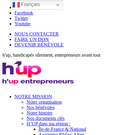
Français
LinkedIn
Facebook
Twitter
Youtube
NOUS CONTACTER
FAIRE UN DON
DEVENIR BÉNÉVOLE
h'up, handicapés sûrement, entrepreneurs avant tout
NOTRE MISSION
Notre organisation
Nos bénévoles
Notre histoire
Nos documents clés
H’UP dans ma région :
Île-de-France & National
Auvergne-Rhône-Alpes