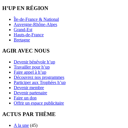
H’UP EN RÉGION
Île-de-France & National
Auvergne-Rhône-Alpes
Grand-Est
Hauts-de-France
Bretagne
AGIR AVEC NOUS
Devenir bénévole h’up
Travailler pour h’up
Faire appel à h’up
Découvrez nos programmes
Participer aux Trophées h’up
Devenir membre
Devenir partenaire
Faire un don
Offrir un espace publicitaire
ACTUS PAR THÈME
A la une
(45)