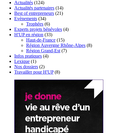
Actualités
(124)
Actualités partenaires
(14)
Best of entrepreneurs
(21)
Evènements
(34)
Trophées
(6)
Experts projets bénévoles
(4)
H'UP en région
(33)
Haut-de-France
(15)
Région Auvergne Rhône-Alpes
(8)
Région Grand-Est
(7)
Infos pratiques
(4)
Lexique
(1)
Nos dossiers
(2)
Travailler pour H'UP
(8)