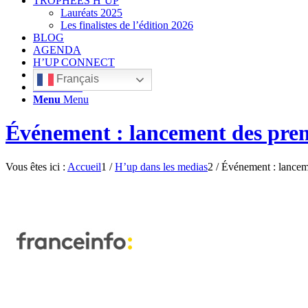
TROPHÉES H’UP
Lauréats 2025
Les finalistes de l’édition 2026
BLOG
AGENDA
H’UP CONNECT
Français
Rechercher
Menu
Menu
Événement : lancement des prem
Vous êtes ici :
Accueil
1
/
H’up dans les medias
2
/
Événement : lancem