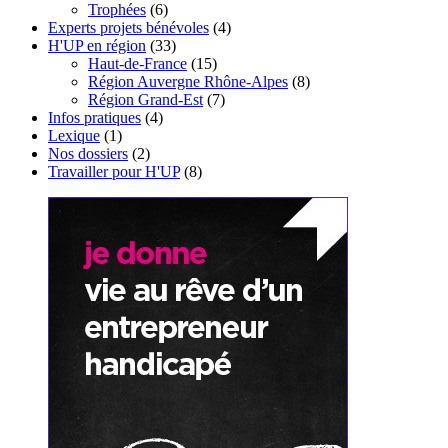
Trophées
(6)
Experts projets bénévoles
(4)
H'UP en région
(33)
Haut-de-France
(15)
Région Auvergne Rhône-Alpes
(8)
Région Grand-Est
(7)
Infos pratiques
(4)
Lexique
(1)
Nos dossiers
(2)
Travailler pour H'UP
(8)