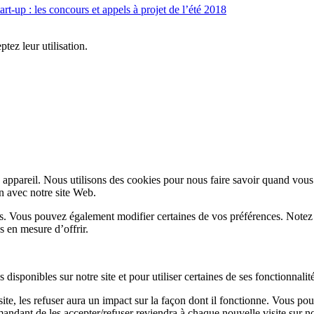
art-up : les concours et appels à projet de l’été 2018
ptez leur utilisation.
appareil. Nous utilisons des cookies pour nous faire savoir quand vous
on avec notre site Web.
lus. Vous pouvez également modifier certaines de vos préférences. Notez
s en mesure d’offrir.
disponibles sur notre site et pour utiliser certaines de ses fonctionnalité
te, les refuser aura un impact sur la façon dont il fonctionne. Vous pou
andant de les accepter/refuser reviendra à chaque nouvelle visite sur not