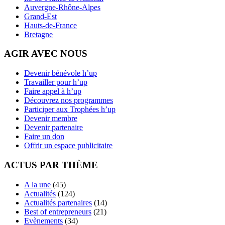
Auvergne-Rhône-Alpes
Grand-Est
Hauts-de-France
Bretagne
AGIR AVEC NOUS
Devenir bénévole h’up
Travailler pour h’up
Faire appel à h’up
Découvrez nos programmes
Participer aux Trophées h’up
Devenir membre
Devenir partenaire
Faire un don
Offrir un espace publicitaire
ACTUS PAR THÈME
A la une
(45)
Actualités
(124)
Actualités partenaires
(14)
Best of entrepreneurs
(21)
Evènements
(34)