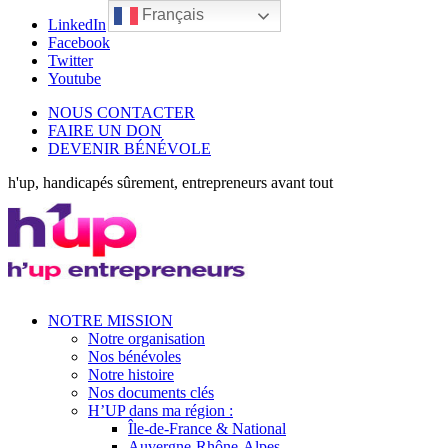
Français
LinkedIn
Facebook
Twitter
Youtube
NOUS CONTACTER
FAIRE UN DON
DEVENIR BÉNÉVOLE
h'up, handicapés sûrement, entrepreneurs avant tout
NOTRE MISSION
Notre organisation
Nos bénévoles
Notre histoire
Nos documents clés
H’UP dans ma région :
Île-de-France & National
Auvergne-Rhône-Alpes