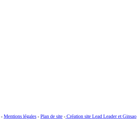
 -
Mentions légales
-
Plan de site
-
​Création site ​​Lead Leader
​ et ​G​insao