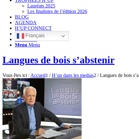
TROPHÉES H’UP
Lauréats 2025
Les finalistes de l’édition 2026
BLOG
AGENDA
H’UP CONNECT
Français
Rechercher
Menu
Menu
Langues de bois s’abstenir
Vous êtes ici :
Accueil
1
/
H’up dans les medias
2
/
Langues de bois s’a