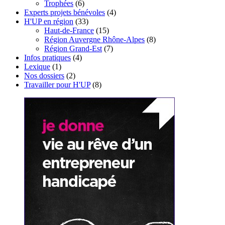
Trophées
(6)
Experts projets bénévoles
(4)
H'UP en région
(33)
Haut-de-France
(15)
Région Auvergne Rhône-Alpes
(8)
Région Grand-Est
(7)
Infos pratiques
(4)
Lexique
(1)
Nos dossiers
(2)
Travailler pour H'UP
(8)