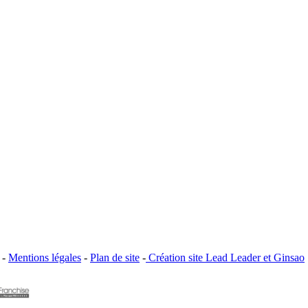
 -
Mentions légales
-
Plan de site
-
​Création site ​​Lead Leader
​ et ​G​insao