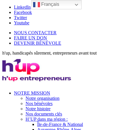
Français
LinkedIn
Facebook
Twitter
Youtube
NOUS CONTACTER
FAIRE UN DON
DEVENIR BÉNÉVOLE
h'up, handicapés sûrement, entrepreneurs avant tout
NOTRE MISSION
Notre organisation
Nos bénévoles
Notre histoire
Nos documents clés
H’UP dans ma région :
Île-de-France & National
Auvergne-Rhône-Alpes