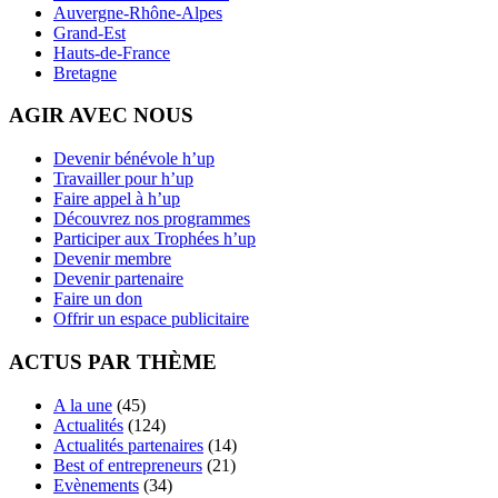
Auvergne-Rhône-Alpes
Grand-Est
Hauts-de-France
Bretagne
AGIR AVEC NOUS
Devenir bénévole h’up
Travailler pour h’up
Faire appel à h’up
Découvrez nos programmes
Participer aux Trophées h’up
Devenir membre
Devenir partenaire
Faire un don
Offrir un espace publicitaire
ACTUS PAR THÈME
A la une
(45)
Actualités
(124)
Actualités partenaires
(14)
Best of entrepreneurs
(21)
Evènements
(34)