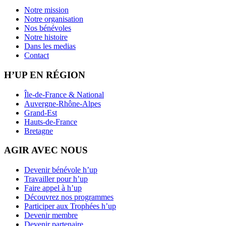
Notre mission
Notre organisation
Nos bénévoles
Notre histoire
Dans les medias
Contact
H’UP EN RÉGION
Île-de-France & National
Auvergne-Rhône-Alpes
Grand-Est
Hauts-de-France
Bretagne
AGIR AVEC NOUS
Devenir bénévole h’up
Travailler pour h’up
Faire appel à h’up
Découvrez nos programmes
Participer aux Trophées h’up
Devenir membre
Devenir partenaire