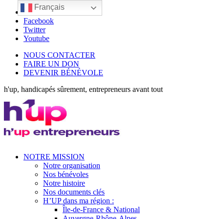
Français
LinkedIn
Facebook
Twitter
Youtube
NOUS CONTACTER
FAIRE UN DON
DEVENIR BÉNÉVOLE
h'up, handicapés sûrement, entrepreneurs avant tout
NOTRE MISSION
Notre organisation
Nos bénévoles
Notre histoire
Nos documents clés
H’UP dans ma région :
Île-de-France & National
Auvergne-Rhône-Alpes