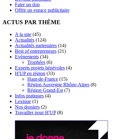
Faire un don
Offrir un espace publicitaire
ACTUS PAR THÈME
A la une
(45)
Actualités
(124)
Actualités partenaires
(14)
Best of entrepreneurs
(21)
Evènements
(34)
Trophées
(6)
Experts projets bénévoles
(4)
H'UP en région
(33)
Haut-de-France
(15)
Région Auvergne Rhône-Alpes
(8)
Région Grand-Est
(7)
Infos pratiques
(4)
Lexique
(1)
Nos dossiers
(2)
Travailler pour H'UP
(8)