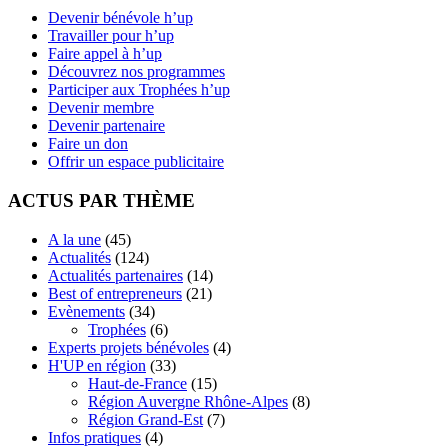
Devenir bénévole h’up
Travailler pour h’up
Faire appel à h’up
Découvrez nos programmes
Participer aux Trophées h’up
Devenir membre
Devenir partenaire
Faire un don
Offrir un espace publicitaire
ACTUS PAR THÈME
A la une
(45)
Actualités
(124)
Actualités partenaires
(14)
Best of entrepreneurs
(21)
Evènements
(34)
Trophées
(6)
Experts projets bénévoles
(4)
H'UP en région
(33)
Haut-de-France
(15)
Région Auvergne Rhône-Alpes
(8)
Région Grand-Est
(7)
Infos pratiques
(4)