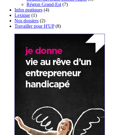
Région Grand-Est
(7)
Infos pratiques
(4)
Lexique
(1)
Nos dossiers
(2)
Travailler pour H'UP
(8)