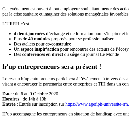
Cet événement est ouvert à tout employeur souhaitant mener des action
par la crise sanitaire et imaginer des solutions managériales favorables à
L’URRH c’est …
4 demi-journées
d’échange et de formation pour s’inspirer et i
Plus de
40 modules
proposés pour se professionnaliser
Des ateliers pour
co-construire
Un
espace inspir’action
pour rencontrer des acteurs de l’écos
Des
conférences en direct
du siège du journal Le Monde
h’up entrepreneurs sera présent !
Le réseau h’up entrepreneurs participera à l’événement à travers des a
visant à encourager le partenariat entre entreprises et TIH dans un co
Date
: du 6 au 9 Octobre 2020
Horaires
: de 14h à 19h
Entrée
: Entrée sur inscription sur
https://www.agefiph-universite-rrh.
H’up accompagne​​ les entrepreneurs en situation de handicap avec une 