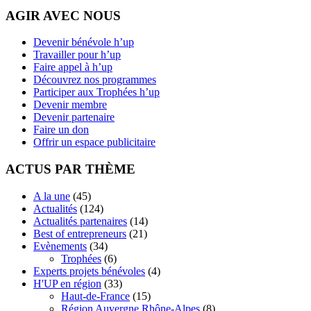
AGIR AVEC NOUS
Devenir bénévole h’up
Travailler pour h’up
Faire appel à h’up
Découvrez nos programmes
Participer aux Trophées h’up
Devenir membre
Devenir partenaire
Faire un don
Offrir un espace publicitaire
ACTUS PAR THÈME
A la une
(45)
Actualités
(124)
Actualités partenaires
(14)
Best of entrepreneurs
(21)
Evènements
(34)
Trophées
(6)
Experts projets bénévoles
(4)
H'UP en région
(33)
Haut-de-France
(15)
Région Auvergne Rhône-Alpes
(8)