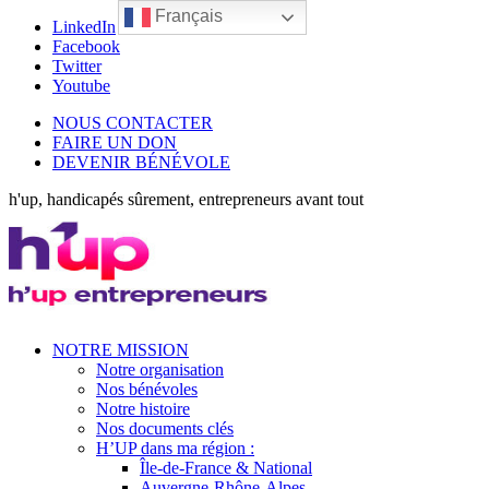
Français
LinkedIn
Facebook
Twitter
Youtube
NOUS CONTACTER
FAIRE UN DON
DEVENIR BÉNÉVOLE
h'up, handicapés sûrement, entrepreneurs avant tout
NOTRE MISSION
Notre organisation
Nos bénévoles
Notre histoire
Nos documents clés
H’UP dans ma région :
Île-de-France & National
Auvergne-Rhône-Alpes