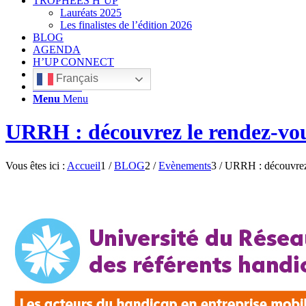
TROPHÉES H’UP
Lauréats 2025
Les finalistes de l’édition 2026
BLOG
AGENDA
H’UP CONNECT
Français
Rechercher
Menu
Menu
URRH : découvrez le rendez-vous
Vous êtes ici :
Accueil
1
/
BLOG
2
/
Evènements
3
/
URRH : découvrez l