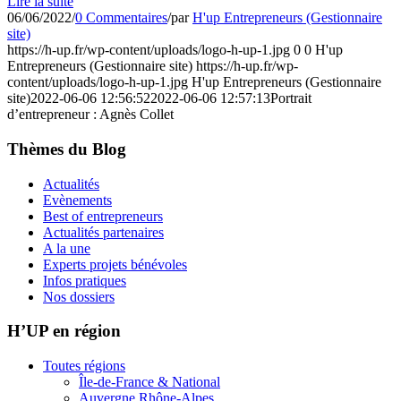
Lire la suite
06/06/2022
/
0 Commentaires
/
par
H'up Entrepreneurs (Gestionnaire
site)
https://h-up.fr/wp-content/uploads/logo-h-up-1.jpg
0
0
H'up
Entrepreneurs (Gestionnaire site)
https://h-up.fr/wp-
content/uploads/logo-h-up-1.jpg
H'up Entrepreneurs (Gestionnaire
site)
2022-06-06 12:56:52
2022-06-06 12:57:13
Portrait
d’entrepreneur : Agnès Collet
Thèmes du Blog
Actualités
Evènements
Best of entrepreneurs
Actualités partenaires
A la une
Experts projets bénévoles
Infos pratiques
Nos dossiers
H’UP en région
Toutes régions
Île-de-France & National
Auvergne Rhône-Alpes