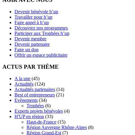
Devenir bénévole h’up
Travailler pour h’up
Faire appel à h’up
Découvrez nos programmes
Participer aux Trophées h’up
Devenir membre
Devenir partenaire
Faire un don
Offrir un espace publicitaire
ACTUS PAR THÈME
A la une
(45)
Actualités
(124)
Actualités partenaires
(14)
Best of entrepreneurs
(21)
Evènements
(34)
Trophées
(6)
Experts projets bénévoles
(4)
H'UP en région
(33)
Haut-de-France
(15)
Région Auvergne Rhône-Alpes
(8)
Région Grand-Est
(7)