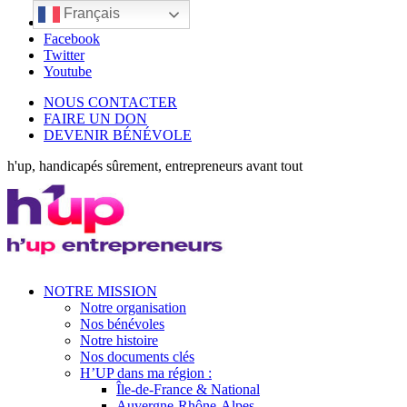
Français
LinkedIn
Facebook
Twitter
Youtube
NOUS CONTACTER
FAIRE UN DON
DEVENIR BÉNÉVOLE
h'up, handicapés sûrement, entrepreneurs avant tout
NOTRE MISSION
Notre organisation
Nos bénévoles
Notre histoire
Nos documents clés
H’UP dans ma région :
Île-de-France & National
Auvergne-Rhône-Alpes