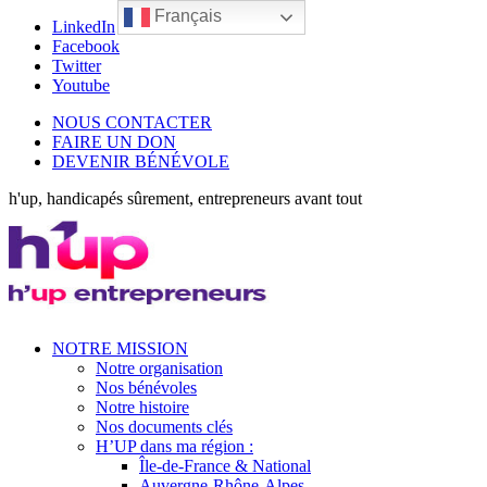
Français
LinkedIn
Facebook
Twitter
Youtube
NOUS CONTACTER
FAIRE UN DON
DEVENIR BÉNÉVOLE
h'up, handicapés sûrement, entrepreneurs avant tout
NOTRE MISSION
Notre organisation
Nos bénévoles
Notre histoire
Nos documents clés
H’UP dans ma région :
Île-de-France & National
Auvergne-Rhône-Alpes