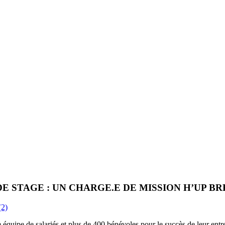
E STAGE : UN CHARGE.E DE MISSION H’UP B
2)
équipe de salariés et plus de 400 bénévoles pour le succès de leur entre