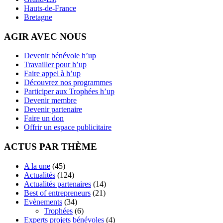
Hauts-de-France
Bretagne
AGIR AVEC NOUS
Devenir bénévole h’up
Travailler pour h’up
Faire appel à h’up
Découvrez nos programmes
Participer aux Trophées h’up
Devenir membre
Devenir partenaire
Faire un don
Offrir un espace publicitaire
ACTUS PAR THÈME
A la une
(45)
Actualités
(124)
Actualités partenaires
(14)
Best of entrepreneurs
(21)
Evènements
(34)
Trophées
(6)
Experts projets bénévoles
(4)