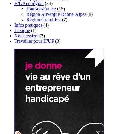
H'UP en région
(33)
Haut-de-France
(15)
Région Auvergne Rhône-Alpes
(8)
Région Grand-Est
(7)
Infos pratiques
(4)
Lexique
(1)
Nos dossiers
(2)
Travailler pour H'UP
(8)