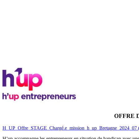
OFFRE D
H_UP_Offre_STAGE_Chargé.e_mission_h_up_Bretagne_2024_07 (
H’up accompagne​​ les entrepreneurs en situation de handicap avec une 