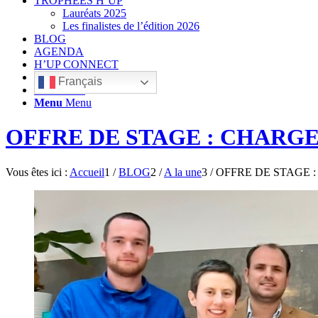
TROPHÉES H’UP
Lauréats 2025
Les finalistes de l’édition 2026
BLOG
AGENDA
H’UP CONNECT
Français
Rechercher
Menu
Menu
OFFRE DE STAGE : CHARGE
Vous êtes ici :
Accueil
1
/
BLOG
2
/
A la une
3
/
OFFRE DE STAGE 