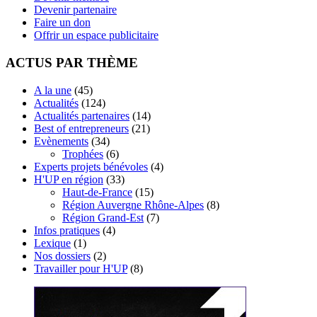
Devenir partenaire
Faire un don
Offrir un espace publicitaire
ACTUS PAR THÈME
A la une
(45)
Actualités
(124)
Actualités partenaires
(14)
Best of entrepreneurs
(21)
Evènements
(34)
Trophées
(6)
Experts projets bénévoles
(4)
H'UP en région
(33)
Haut-de-France
(15)
Région Auvergne Rhône-Alpes
(8)
Région Grand-Est
(7)
Infos pratiques
(4)
Lexique
(1)
Nos dossiers
(2)
Travailler pour H'UP
(8)