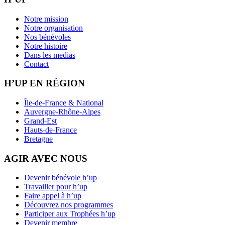
Notre mission
Notre organisation
Nos bénévoles
Notre histoire
Dans les medias
Contact
H’UP EN RÉGION
Île-de-France & National
Auvergne-Rhône-Alpes
Grand-Est
Hauts-de-France
Bretagne
AGIR AVEC NOUS
Devenir bénévole h’up
Travailler pour h’up
Faire appel à h’up
Découvrez nos programmes
Participer aux Trophées h’up
Devenir membre