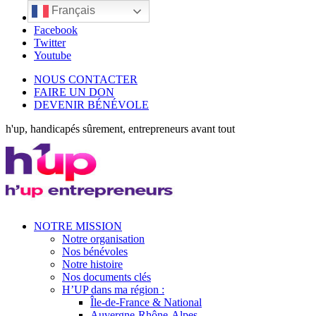
Français
LinkedIn
Facebook
Twitter
Youtube
NOUS CONTACTER
FAIRE UN DON
DEVENIR BÉNÉVOLE
h'up, handicapés sûrement, entrepreneurs avant tout
NOTRE MISSION
Notre organisation
Nos bénévoles
Notre histoire
Nos documents clés
H’UP dans ma région :
Île-de-France & National
Auvergne-Rhône-Alpes