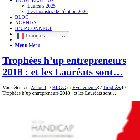
TROPHÉES H’UP
Lauréats 2025
Les finalistes de l’édition 2026
BLOG
AGENDA
H’UP CONNECT
Français
Rechercher
Menu
Menu
Trophées h’up entrepreneurs
2018 : et les Lauréats sont…
Vous êtes ici :
Accueil
1
/
BLOG
2
/
Evènements
3
/
Trophées
4
/
Trophées h’up entrepreneurs 2018 : et les Lauréats sont…