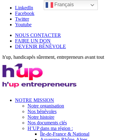
Français
LinkedIn
Facebook
Twitter
Youtube
NOUS CONTACTER
FAIRE UN DON
DEVENIR BÉNÉVOLE
h'up, handicapés sûrement, entrepreneurs avant tout
NOTRE MISSION
Notre organisation
Nos bénévoles
Notre histoire
Nos documents clés
H’UP dans ma région :
Île-de-France & National
Auvergne-Rhône-Alpes