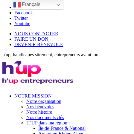
Français
LinkedIn
Facebook
Twitter
Youtube
NOUS CONTACTER
FAIRE UN DON
DEVENIR BÉNÉVOLE
h'up, handicapés sûrement, entrepreneurs avant tout
NOTRE MISSION
Notre organisation
Nos bénévoles
Notre histoire
Nos documents clés
H’UP dans ma région :
Île-de-France & National
Auvergne-Rhône-Alpes