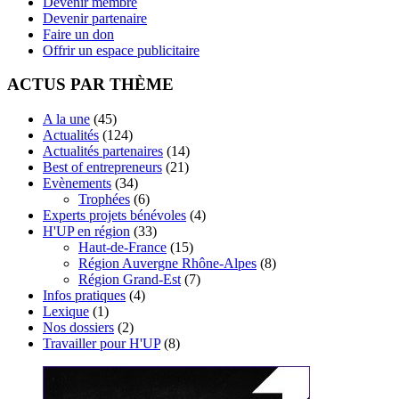
Devenir membre
Devenir partenaire
Faire un don
Offrir un espace publicitaire
ACTUS PAR THÈME
A la une
(45)
Actualités
(124)
Actualités partenaires
(14)
Best of entrepreneurs
(21)
Evènements
(34)
Trophées
(6)
Experts projets bénévoles
(4)
H'UP en région
(33)
Haut-de-France
(15)
Région Auvergne Rhône-Alpes
(8)
Région Grand-Est
(7)
Infos pratiques
(4)
Lexique
(1)
Nos dossiers
(2)
Travailler pour H'UP
(8)