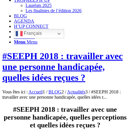
TROPHÉES H’UP
Lauréats 2025
Les finalistes de l’édition 2026
BLOG
AGENDA
H’UP CONNECT
Français
Rechercher
Menu
Menu
#SEEPH 2018 : travailler avec
une personne handicapée,
quelles idées reçues ?
Vous êtes ici :
Accueil
1
/
BLOG
2
/
Actualités
3
/
#SEEPH 2018 :
travailler avec une personne handicapée, quelles idées r...
#SEEPH 2018 : travailler avec une
personne handicapée, quelles perceptions
et quelles idées reçues ?