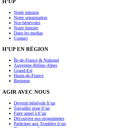
H’UP
Notre mission
Notre organisation
Nos bénévoles
Notre histoire
Dans les medias
Contact
H’UP EN RÉGION
Île-de-France & National
Auvergne-Rhône-Alpes
Grand-Est
Hauts-de-France
Bretagne
AGIR AVEC NOUS
Devenir bénévole h’up
Travailler pour h’up
Faire appel à h’up
Découvrez nos programmes
Participer aux Trophées h’up