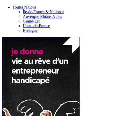
Toutes régions
Île-de-France & National
Auvergne Rhône-Alpes
Grand-Est
Hauts-de-France
Bretagne