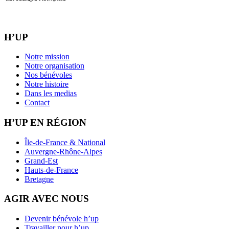
H’UP
Notre mission
Notre organisation
Nos bénévoles
Notre histoire
Dans les medias
Contact
H’UP EN RÉGION
Île-de-France & National
Auvergne-Rhône-Alpes
Grand-Est
Hauts-de-France
Bretagne
AGIR AVEC NOUS
Devenir bénévole h’up
Travailler pour h’up