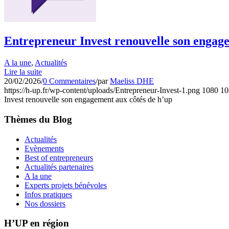
Entrepreneur Invest renouvelle son engage
A la une
,
Actualités
Lire la suite
20/02/2026
/
0 Commentaires
/
par
Maeliss DHE
https://h-up.fr/wp-content/uploads/Entrepreneur-Invest-1.png
1080
10
Invest renouvelle son engagement aux côtés de h’up
Thèmes du Blog
Actualités
Evènements
Best of entrepreneurs
Actualités partenaires
A la une
Experts projets bénévoles
Infos pratiques
Nos dossiers
H’UP en région