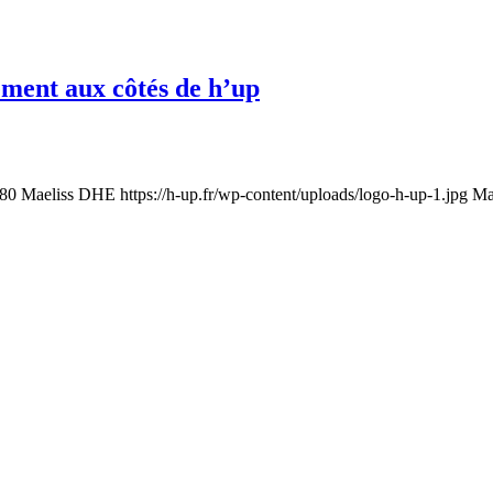
ment aux côtés de h’up
80
Maeliss DHE
https://h-up.fr/wp-content/uploads/logo-h-up-1.jpg
Ma