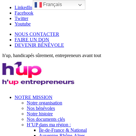
Français
LinkedIn
Facebook
Twitter
Youtube
NOUS CONTACTER
FAIRE UN DON
DEVENIR BÉNÉVOLE
h'up, handicapés sûrement, entrepreneurs avant tout
NOTRE MISSION
Notre organisation
Nos bénévoles
Notre histoire
Nos documents clés
H’UP dans ma région :
Île-de-France & National
Auvergne-Rhône-Alpes