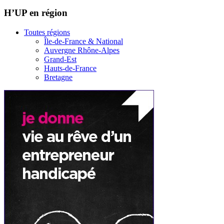
H’UP en région
Toutes régions
Île-de-France & National
Auvergne Rhône-Alpes
Grand-Est
Hauts-de-France
Bretagne