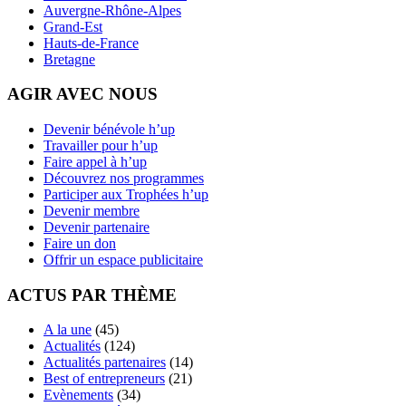
Auvergne-Rhône-Alpes
Grand-Est
Hauts-de-France
Bretagne
AGIR AVEC NOUS
Devenir bénévole h’up
Travailler pour h’up
Faire appel à h’up
Découvrez nos programmes
Participer aux Trophées h’up
Devenir membre
Devenir partenaire
Faire un don
Offrir un espace publicitaire
ACTUS PAR THÈME
A la une
(45)
Actualités
(124)
Actualités partenaires
(14)
Best of entrepreneurs
(21)
Evènements
(34)