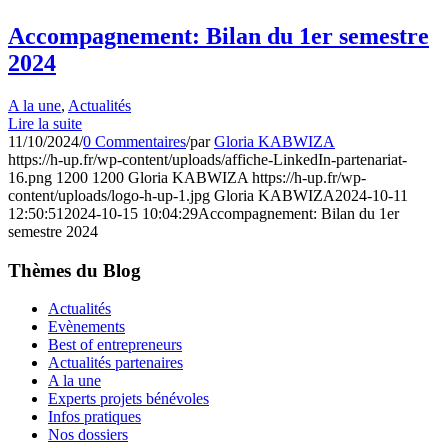
Accompagnement: Bilan du 1er semestre
2024
A la une
,
Actualités
Lire la suite
11/10/2024
/
0 Commentaires
/
par
Gloria KABWIZA
https://h-up.fr/wp-content/uploads/affiche-LinkedIn-partenariat-
16.png
1200
1200
Gloria KABWIZA
https://h-up.fr/wp-
content/uploads/logo-h-up-1.jpg
Gloria KABWIZA
2024-10-11
12:50:51
2024-10-15 10:04:29
Accompagnement: Bilan du 1er
semestre 2024
Thèmes du Blog
Actualités
Evènements
Best of entrepreneurs
Actualités partenaires
A la une
Experts projets bénévoles
Infos pratiques
Nos dossiers