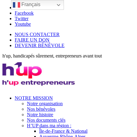
Français
LinkedIn
Facebook
Twitter
Youtube
NOUS CONTACTER
FAIRE UN DON
DEVENIR BÉNÉVOLE
h'up, handicapés sûrement, entrepreneurs avant tout
NOTRE MISSION
Notre organisation
Nos bénévoles
Notre histoire
Nos documents clés
H’UP dans ma région :
Île-de-France & National
Auvergne-Rhône-Alpes