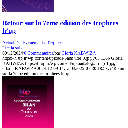
Retour sur la 7ème édition des trophées
h’up
Actualités
,
Evènements
,
Trophées
Lire la suite
09/12/2024
/
0 Commentaires
/
par
Gloria KABWIZA
https://h-up.fr/wp-content/uploads/Sans-titre-3.jpg
768
1366
Gloria
KABWIZA
https://h-up.fr/wp-content/uploads/logo-h-up-1.jpg
Gloria KABWIZA
2024-12-09 14:12:03
2025-07-30 18:58:54
Retour
sur la 7ème édition des trophées h’up