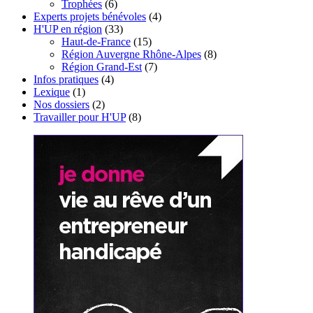
Trophées
(6)
Experts projets bénévoles
(4)
H'UP en région
(33)
Haut-de-France
(15)
Région Auvergne Rhône-Alpes
(8)
Région Grand-Est
(7)
Infos pratiques
(4)
Lexique
(1)
Nos dossiers
(2)
Travailler pour H'UP
(8)