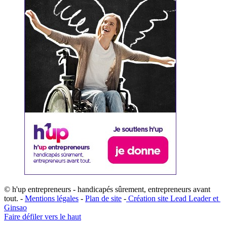
© h'up entrepreneurs - handicapés sûrement, entrepreneurs avant
tout. -
Mentions légales
-
Plan de site
-
​Création site ​​Lead Leader
​ et ​
G​insao
Faire défiler vers le haut