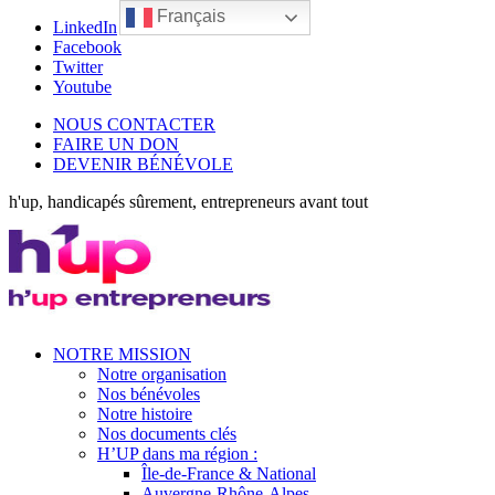
Français
LinkedIn
Facebook
Twitter
Youtube
NOUS CONTACTER
FAIRE UN DON
DEVENIR BÉNÉVOLE
h'up, handicapés sûrement, entrepreneurs avant tout
NOTRE MISSION
Notre organisation
Nos bénévoles
Notre histoire
Nos documents clés
H’UP dans ma région :
Île-de-France & National
Auvergne-Rhône-Alpes