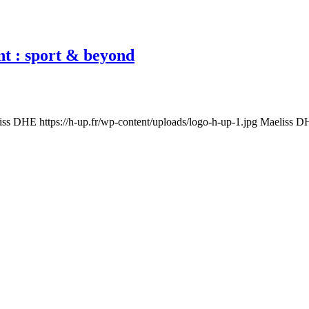
 : sport & beyond
iss DHE
https://h-up.fr/wp-content/uploads/logo-h-up-1.jpg
Maeliss D