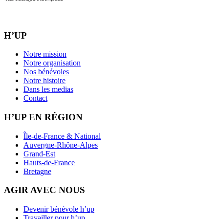
H’UP
Notre mission
Notre organisation
Nos bénévoles
Notre histoire
Dans les medias
Contact
H’UP EN RÉGION
Île-de-France & National
Auvergne-Rhône-Alpes
Grand-Est
Hauts-de-France
Bretagne
AGIR AVEC NOUS
Devenir bénévole h’up
Travailler pour h’up