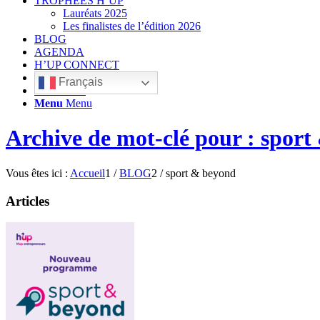
TROPHÉES H’UP
Lauréats 2025
Les finalistes de l’édition 2026
BLOG
AGENDA
H’UP CONNECT
Français
Rechercher
Menu
Menu
Archive de mot-clé pour : spor
Vous êtes ici :
Accueil
1
/
BLOG
2
/
sport & beyond
Articles