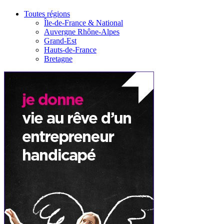
Toutes régions
Île-de-France & National
Auvergne Rhône-Alpes
Grand-Est
Hauts-de-France
Bretagne