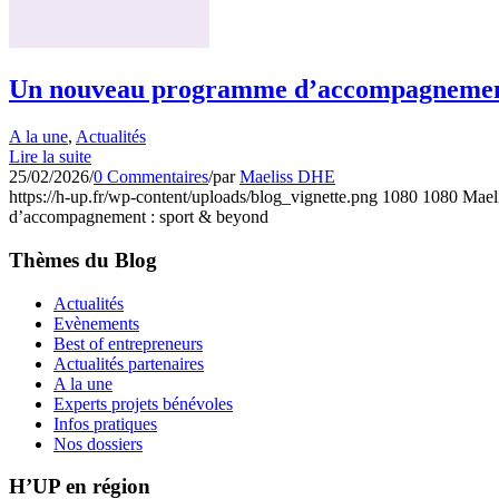
Un nouveau programme d’accompagnement
A la une
,
Actualités
Lire la suite
25/02/2026
/
0 Commentaires
/
par
Maeliss DHE
https://h-up.fr/wp-content/uploads/blog_vignette.png
1080
1080
Mael
d’accompagnement : sport & beyond
Thèmes du Blog
Actualités
Evènements
Best of entrepreneurs
Actualités partenaires
A la une
Experts projets bénévoles
Infos pratiques
Nos dossiers
H’UP en région