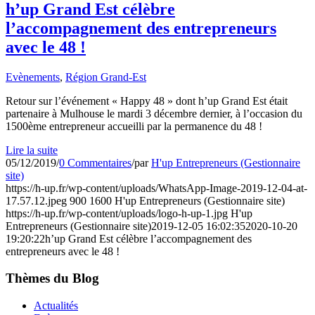
h’up Grand Est célèbre
l’accompagnement des entrepreneurs
avec le 48 !
Evènements
,
Région Grand-Est
Retour sur l’événement « Happy 48 » dont h’up Grand Est était
partenaire à Mulhouse le mardi 3 décembre dernier, à l’occasion du
1500ème entrepreneur accueilli par la permanence du 48 !
Lire la suite
05/12/2019
/
0 Commentaires
/
par
H'up Entrepreneurs (Gestionnaire
site)
https://h-up.fr/wp-content/uploads/WhatsApp-Image-2019-12-04-at-
17.57.12.jpeg
900
1600
H'up Entrepreneurs (Gestionnaire site)
https://h-up.fr/wp-content/uploads/logo-h-up-1.jpg
H'up
Entrepreneurs (Gestionnaire site)
2019-12-05 16:02:35
2020-10-20
19:20:22
h’up Grand Est célèbre l’accompagnement des
entrepreneurs avec le 48 !
Thèmes du Blog
Actualités