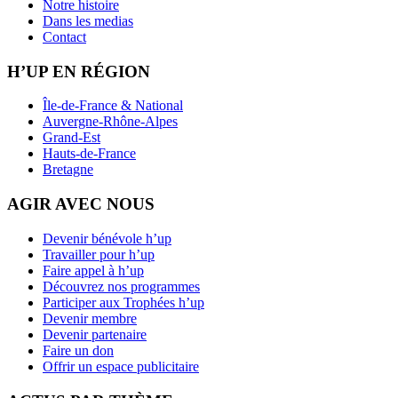
Notre histoire
Dans les medias
Contact
H’UP EN RÉGION
Île-de-France & National
Auvergne-Rhône-Alpes
Grand-Est
Hauts-de-France
Bretagne
AGIR AVEC NOUS
Devenir bénévole h’up
Travailler pour h’up
Faire appel à h’up
Découvrez nos programmes
Participer aux Trophées h’up
Devenir membre
Devenir partenaire
Faire un don
Offrir un espace publicitaire