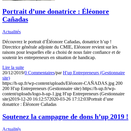
Portrait d’une donatrice : Éléonore
Cañadas
Actualités
Découvrez le portrait d’Éléonore Cañadas, donatrice h’up !
Directrice générale adjointe du CMIE, Eléonore revient sur les
raisons pour lesquelles elle a choisi de nous faire confiance et de
soutenir les entrepreneurs en situation de handicap.
Lire la suite
20/12/2019
/
0 Commentaires
/
par
H'up Entrepreneurs (Gestionnaire
site)
https://h-up.fr/wp-content/uploads/Eléonore-CAÑADAS.jpg
200
200
H'up Entrepreneurs (Gestionnaire site)
https://h-up.fr/wp-
content/uploads/logo-h-up-1.jpg
H'up Entrepreneurs (Gestionnaire
site)
2019-12-20 16:12:57
2020-03-26 17:12:03
Portrait d’une
donatrice : Éléonore Cañadas
Soutenez la campagne de dons h’up 2019 !
Actualités