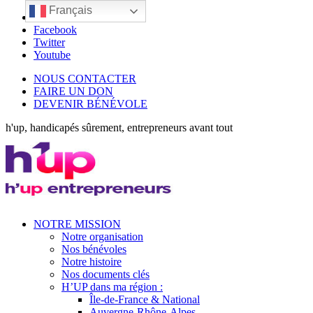
Français
LinkedIn
Facebook
Twitter
Youtube
NOUS CONTACTER
FAIRE UN DON
DEVENIR BÉNÉVOLE
h'up, handicapés sûrement, entrepreneurs avant tout
NOTRE MISSION
Notre organisation
Nos bénévoles
Notre histoire
Nos documents clés
H’UP dans ma région :
Île-de-France & National
Auvergne-Rhône-Alpes