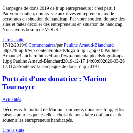
Campagne de dons 2019 de h’up entrepreneurs : c’est parti !
Par votre soutien, donnez vie aux rêves entrepreneuriaux de
personnes en situation de handicap. Par votre soutien, donnez des
ailes et faites décoller des entrepreneurs en situation de handicap.
Nous avons besoin de VOUS !
Lire la suite
17/12/2019
/
0 Commentaires
/
par
Pauline Arnaud-Blanchard
https://h-up.fr/wp-content/uploads/logo-h-up-1.jpg
0
0
Pauline
Arnaud-Blanchard
https://h-up.fr/wp-content/uploads/logo-h-up-
1.jpg
Pauline Arnaud-Blanchard
2019-12-17 14:00:00
2020-03-26
17:11:53
Soutenez la campagne de dons h’up 2019 !
Portrait d’une donatrice : Marion
Tournayre
Actualités
Découvrez le portrait de Marion Tournayre, donatrice h’up, et les
raisons pour lesquelles elle a choisi de nous faire confiance et de
soutenir les entrepreneurs handicapés.
Lire la suite