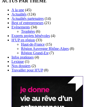
ACTUS PAR THÈME
A la une
(45)
Actualités
(124)
Actualités partenaires
(14)
Best of entrepreneurs
(21)
Evènements
(34)
Trophées
(6)
Experts projets bénévoles
(4)
H'UP en région
(33)
Haut-de-France
(15)
Région Auvergne Rhône-Alpes
(8)
Région Grand-Est
(7)
Infos pratiques
(4)
Lexique
(1)
Nos dossiers
(2)
Travailler pour H'UP
(8)