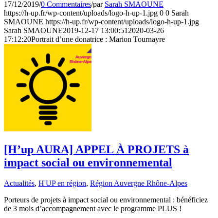
17/12/2019
/
0 Commentaires
/
par
Sarah SMAOUNE
https://h-up.fr/wp-content/uploads/logo-h-up-1.jpg
0
0
Sarah
SMAOUNE
https://h-up.fr/wp-content/uploads/logo-h-up-1.jpg
Sarah SMAOUNE
2019-12-17 13:00:51
2020-03-26
17:12:20
Portrait d’une donatrice : Marion Tournayre
[H’up AURA] APPEL À PROJETS à
impact social ou environnemental
Actualités
,
H'UP en région
,
Région Auvergne Rhône-Alpes
Porteurs de projets à impact social ou environnemental : bénéficiez
de 3 mois d’accompagnement avec le programme PLUS !