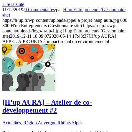
Lire la suite
11/12/2019
/
0 Commentaires
/
par
H'up Entrepreneurs (Gestionnaire
site)
https://h-up.fr/wp-content/uploads/appel-a-projet-haup-aura.jpg
600
800
H'up Entrepreneurs (Gestionnaire site)
https://h-up.fr/wp-
content/uploads/logo-h-up-1.jpg
H'up Entrepreneurs (Gestionnaire
site)
2019-12-11 18:09:07
2020-05-14 17:43:37
[H’up AURA]
APPEL À PROJETS à impact social ou environnemental
[H’up AURA] – Atelier de co-
développement #2
Actualités
,
Région Auvergne Rhône-Alpes