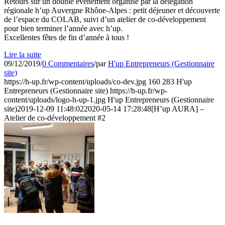
Retours sur un double évènement organisé par la délégation
régionale h’up Auvergne Rhône-Alpes : petit déjeuner et découverte
de l’espace du COLAB, suivi d’un atelier de co-développement
pour bien terminer l’année avec h’up.
Excellentes fêtes de fin d’année à tous !
Lire la suite
09/12/2019
/
0 Commentaires
/
par
H'up Entrepreneurs (Gestionnaire
site)
https://h-up.fr/wp-content/uploads/co-dev.jpg
160
283
H'up
Entrepreneurs (Gestionnaire site)
https://h-up.fr/wp-
content/uploads/logo-h-up-1.jpg
H'up Entrepreneurs (Gestionnaire
site)
2019-12-09 11:48:02
2020-05-14 17:28:48
[H’up AURA] –
Atelier de co-développement #2