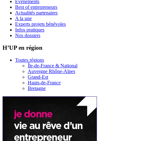
Evènements
Best of entrepreneurs
Actualités partenaires
A la une
Experts projets bénévoles
Infos pratiques
Nos dossiers
H’UP en région
Toutes régions
Île-de-France & National
Auvergne Rhône-Alpes
Grand-Est
Hauts-de-France
Bretagne