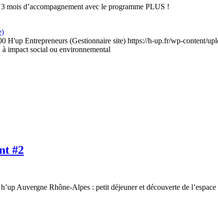
z de 3 mois d’accompagnement avec le programme PLUS !
e)
00
H'up Entrepreneurs (Gestionnaire site)
https://h-up.fr/wp-content/up
mpact social ou environnemental
nt #2
e h’up Auvergne Rhône-Alpes : petit déjeuner et découverte de l’espa