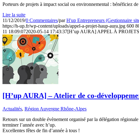
Porteurs de projets à impact social ou environnemental : bénéficie
Lire la suite
11/12/2019
/
0 Commentaires
/
par
H'up Entrepreneurs (Gestionnaire sit
https://h-up.fr/wp-content/uploads/appel-a-projet-haup-aura.jpg
600
8
11 18:09:07
2020-05-14 17:43:37
[H’up AURA] APPEL À PROJETS à i
[H’up AURA] – Atelier de co-développeme
Actualités
,
Région Auvergne Rhône-Alpes
Retours sur un double évènement organisé par la délégation régional
terminer l’année avec h’up.
Excellentes fêtes de fin d’année à tous !