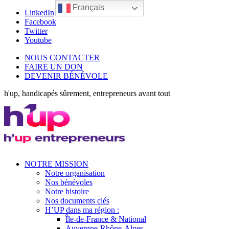
Français
LinkedIn
Facebook
Twitter
Youtube
NOUS CONTACTER
FAIRE UN DON
DEVENIR BÉNÉVOLE
h'up, handicapés sûrement, entrepreneurs avant tout
NOTRE MISSION
Notre organisation
Nos bénévoles
Notre histoire
Nos documents clés
H’UP dans ma région :
Île-de-France & National
Auvergne-Rhône-Alpes