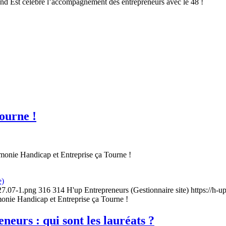
nd Est célèbre l’accompagnement des entrepreneurs avec le 48 !
ourne !
monie Handicap et Entreprise ça Tourne !
e)
.27.07-1.png
316
314
H'up Entrepreneurs (Gestionnaire site)
https://h-u
onie Handicap et Entreprise ça Tourne !
eurs : qui sont les lauréats ?