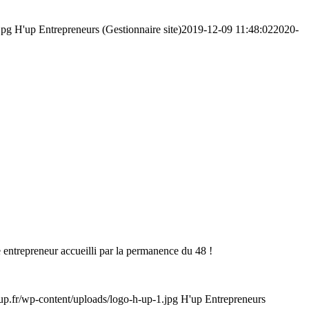
jpg
H'up Entrepreneurs (Gestionnaire site)
2019-12-09 11:48:02
2020-
entrepreneur accueilli par la permanence du 48 !
-up.fr/wp-content/uploads/logo-h-up-1.jpg
H'up Entrepreneurs