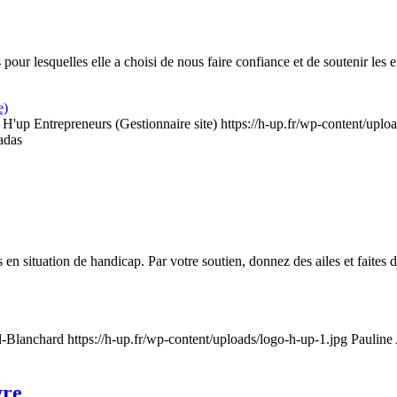
pour lesquelles elle a choisi de nous faire confiance et de soutenir les 
e)
H'up Entrepreneurs (Gestionnaire site)
https://h-up.fr/wp-content/uplo
adas
en situation de handicap. Par votre soutien, donnez des ailes et faites
d-Blanchard
https://h-up.fr/wp-content/uploads/logo-h-up-1.jpg
Pauline
yre