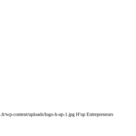
p.fr/wp-content/uploads/logo-h-up-1.jpg
H'up Entrepreneurs