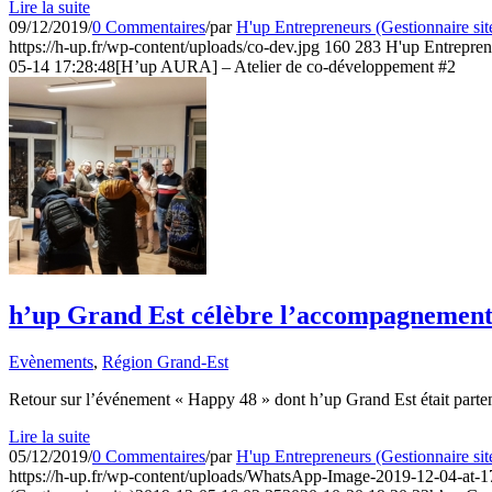
Lire la suite
09/12/2019
/
0 Commentaires
/
par
H'up Entrepreneurs (Gestionnaire sit
https://h-up.fr/wp-content/uploads/co-dev.jpg
160
283
H'up Entreprene
05-14 17:28:48
[H’up AURA] – Atelier de co-développement #2
h’up Grand Est célèbre l’accompagnement 
Evènements
,
Région Grand-Est
Retour sur l’événement « Happy 48 » dont h’up Grand Est était parten
Lire la suite
05/12/2019
/
0 Commentaires
/
par
H'up Entrepreneurs (Gestionnaire sit
https://h-up.fr/wp-content/uploads/WhatsApp-Image-2019-12-04-at-1