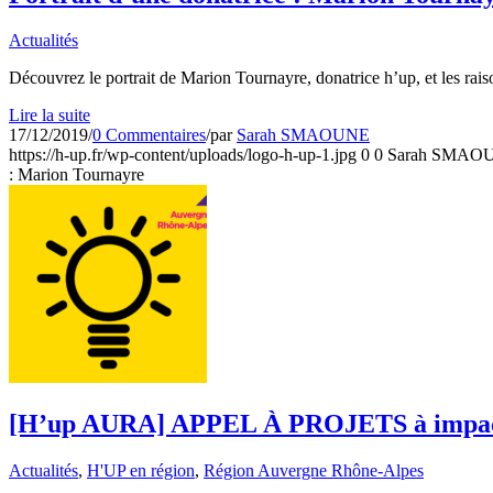
Actualités
Découvrez le portrait de Marion Tournayre, donatrice h’up, et les raiso
Lire la suite
17/12/2019
/
0 Commentaires
/
par
Sarah SMAOUNE
https://h-up.fr/wp-content/uploads/logo-h-up-1.jpg
0
0
Sarah SMAO
: Marion Tournayre
[H’up AURA] APPEL À PROJETS à impact 
Actualités
,
H'UP en région
,
Région Auvergne Rhône-Alpes