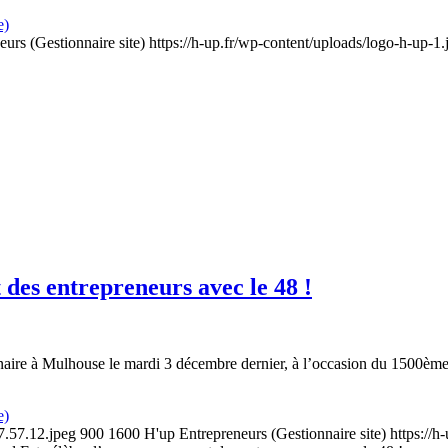
e)
urs (Gestionnaire site)
https://h-up.fr/wp-content/uploads/logo-h-up-1.
des entrepreneurs avec le 48 !
aire à Mulhouse le mardi 3 décembre dernier, à l’occasion du 1500ème 
e)
7.57.12.jpeg
900
1600
H'up Entrepreneurs (Gestionnaire site)
https://h