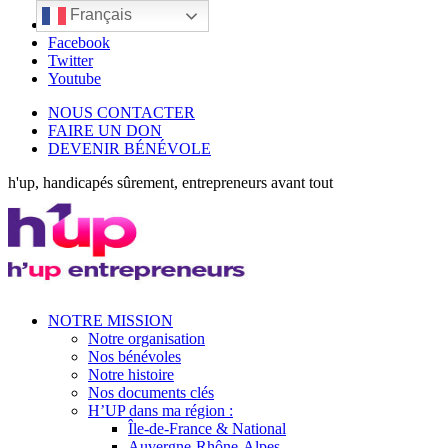
Français
LinkedIn
Facebook
Twitter
Youtube
NOUS CONTACTER
FAIRE UN DON
DEVENIR BÉNÉVOLE
h'up, handicapés sûrement, entrepreneurs avant tout
NOTRE MISSION
Notre organisation
Nos bénévoles
Notre histoire
Nos documents clés
H’UP dans ma région :
Île-de-France & National
Auvergne-Rhône-Alpes