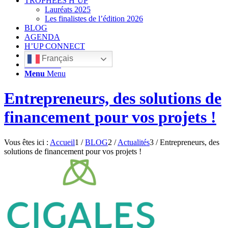
TROPHÉES H’UP
Lauréats 2025
Les finalistes de l’édition 2026
BLOG
AGENDA
H’UP CONNECT
Français
Rechercher
Menu
Menu
Entrepreneurs, des solutions de
financement pour vos projets !
Vous êtes ici :
Accueil
1
/
BLOG
2
/
Actualités
3
/
Entrepreneurs, des
solutions de financement pour vos projets !