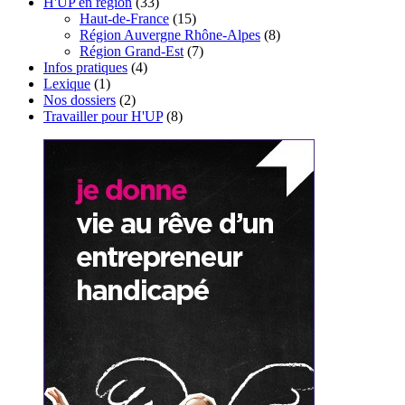
H'UP en région
(33)
Haut-de-France
(15)
Région Auvergne Rhône-Alpes
(8)
Région Grand-Est
(7)
Infos pratiques
(4)
Lexique
(1)
Nos dossiers
(2)
Travailler pour H'UP
(8)