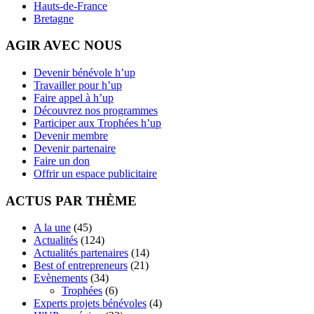
Hauts-de-France
Bretagne
AGIR AVEC NOUS
Devenir bénévole h’up
Travailler pour h’up
Faire appel à h’up
Découvrez nos programmes
Participer aux Trophées h’up
Devenir membre
Devenir partenaire
Faire un don
Offrir un espace publicitaire
ACTUS PAR THÈME
A la une
(45)
Actualités
(124)
Actualités partenaires
(14)
Best of entrepreneurs
(21)
Evènements
(34)
Trophées
(6)
Experts projets bénévoles
(4)