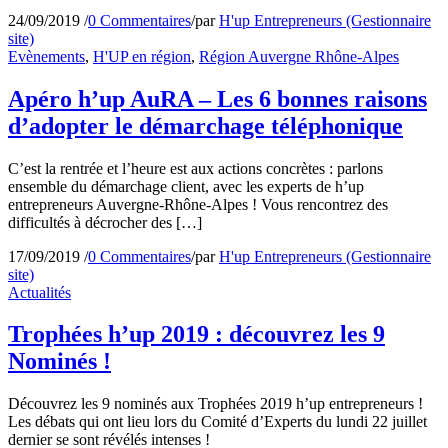
24/09/2019
/
0 Commentaires
/
par
H'up Entrepreneurs (Gestionnaire
site)
Evènements
,
H'UP en région
,
Région Auvergne Rhône-Alpes
Apéro h’up AuRA – Les 6 bonnes raisons
d’adopter le démarchage téléphonique
C’est la rentrée et l’heure est aux actions concrètes : parlons
ensemble du démarchage client, avec les experts de h’up
entrepreneurs Auvergne-Rhône-Alpes ! Vous rencontrez des
difficultés à décrocher des […]
17/09/2019
/
0 Commentaires
/
par
H'up Entrepreneurs (Gestionnaire
site)
Actualités
Trophées h’up 2019 : découvrez les 9
Nominés !
Découvrez les 9 nominés aux Trophées 2019 h’up entrepreneurs !
Les débats qui ont lieu lors du Comité d’Experts du lundi 22 juillet
dernier se sont révélés intenses !