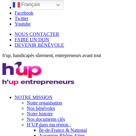
Français
LinkedIn
Facebook
Twitter
Youtube
NOUS CONTACTER
FAIRE UN DON
DEVENIR BÉNÉVOLE
h'up, handicapés sûrement, entrepreneurs avant tout
NOTRE MISSION
Notre organisation
Nos bénévoles
Notre histoire
Nos documents clés
H’UP dans ma région :
Île-de-France & National
Auvergne-Rhône-Alpes