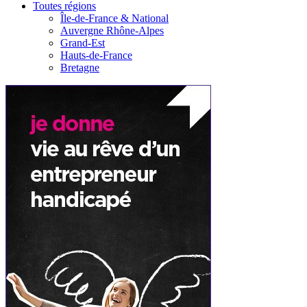
Toutes régions
Île-de-France & National
Auvergne Rhône-Alpes
Grand-Est
Hauts-de-France
Bretagne