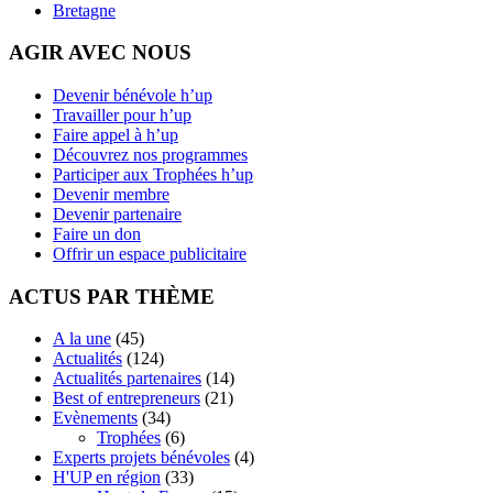
Bretagne
AGIR AVEC NOUS
Devenir bénévole h’up
Travailler pour h’up
Faire appel à h’up
Découvrez nos programmes
Participer aux Trophées h’up
Devenir membre
Devenir partenaire
Faire un don
Offrir un espace publicitaire
ACTUS PAR THÈME
A la une
(45)
Actualités
(124)
Actualités partenaires
(14)
Best of entrepreneurs
(21)
Evènements
(34)
Trophées
(6)
Experts projets bénévoles
(4)
H'UP en région
(33)