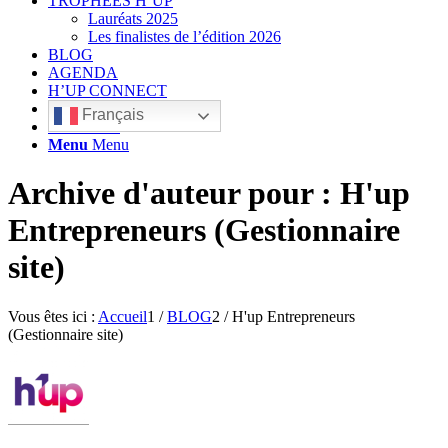
TROPHÉES H’UP
Lauréats 2025
Les finalistes de l’édition 2026
BLOG
AGENDA
H’UP CONNECT
Français
Rechercher
Menu
Menu
Archive d'auteur pour : H'up
Entrepreneurs (Gestionnaire
site)
Vous êtes ici :
Accueil
1
/
BLOG
2
/
H'up Entrepreneurs
(Gestionnaire site)