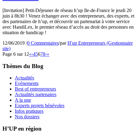
[Invitation] Petit-Déjeuner de réseau h’up Ile-de-France le jeudi 20
juin à 8h30 ! Venez échanger avec des entrepreneurs, des experts, et
des partenaires de h’up, et découvrir un partenariat à votre service
avec HandiLex, le premier réseau d’accès au droit des personnes en
situation de handicap !
12/06/2019
/
0 Commentaires
/
par
H'up Entrepreneurs (Gestionnaire
site)
Page 6 sur 12
«
‹
4
5
6
7
8
›
»
Thèmes du Blog
Actualités
Evènements
Best of entrepreneurs
Actualités partenaires
A la une
Experts projets bénévoles
Infos pratiques
Nos dossiers
H’UP en région