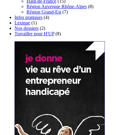
Haut-de-France
(15)
Région Auvergne Rhône-Alpes
(8)
Région Grand-Est
(7)
Infos pratiques
(4)
Lexique
(1)
Nos dossiers
(2)
Travailler pour H'UP
(8)