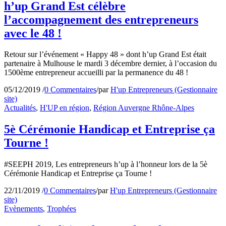
h’up Grand Est célèbre
l’accompagnement des entrepreneurs
avec le 48 !
Retour sur l’événement « Happy 48 » dont h’up Grand Est était
partenaire à Mulhouse le mardi 3 décembre dernier, à l’occasion du
1500ème entrepreneur accueilli par la permanence du 48 !
05/12/2019
/
0 Commentaires
/
par
H'up Entrepreneurs (Gestionnaire
site)
Actualités
,
H'UP en région
,
Région Auvergne Rhône-Alpes
5è Cérémonie Handicap et Entreprise ça
Tourne !
#SEEPH 2019, Les entrepreneurs h’up à l’honneur lors de la 5è
Cérémonie Handicap et Entreprise ça Tourne !
22/11/2019
/
0 Commentaires
/
par
H'up Entrepreneurs (Gestionnaire
site)
Evènements
,
Trophées